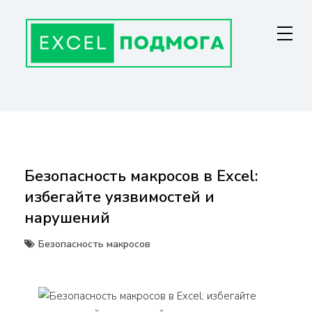
Перейти
к
содержанию
ГЛАВНАЯ СТРАНИЦА
От основ Excel до мастерства: формулы, графики, макросы. Обучение
и советы для эффективной работы с данными. Ваш путь к
экспертности!
Безопасность макросов в Excel:
избегайте уязвимостей и
нарушений
Безопасность макросов