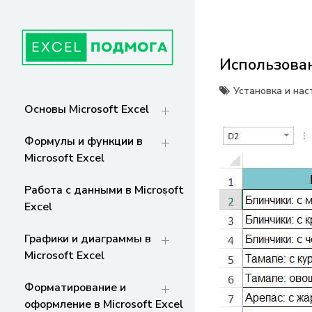
Перейти
к
содержанию
Использован
ГЛАВНАЯ
От основ Excel до мастерства: формулы,
графики, макросы. Обучение и советы
Установка и наст
для эффективной работы с данными. Ваш
СТРАНИЦА
Основы Microsoft Excel
путь к экспертности!
Формулы и функции в
Microsoft Excel
Работа с данными в Microsoft
Excel
Графики и диаграммы в
Microsoft Excel
Форматирование и
оформление в Microsoft Excel