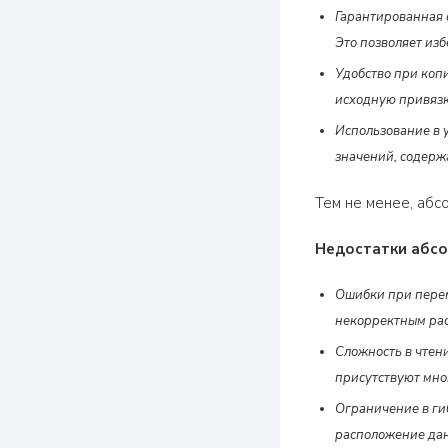
Гарантированная 
Это позволяет из
Удобство при коп
исходную привязк
Использование в 
значений, содерж
Тем не менее, абс
Недостатки абсо
Ошибки при перем
некорректным рас
Сложность в чтен
присутствуют мно
Ограничение в ги
расположение дан