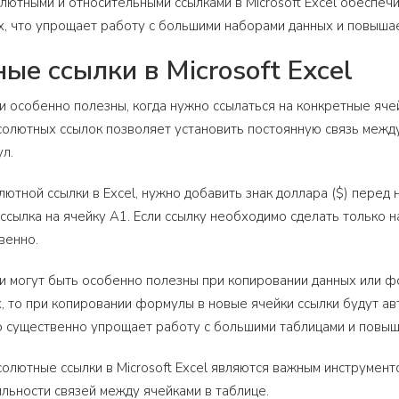
ютными и относительными ссылками в Microsoft Excel обеспеч
, что упрощает работу с большими наборами данных и повыша
ые ссылки в Microsoft Excel
 особенно полезны, когда нужно ссылаться на конкретные ячей
олютных ссылок позволяет установить постоянную связь между
л.
лютной ссылки в Excel, нужно добавить знак доллара ($) перед
ссылка на ячейку A1. Если ссылку необходимо сделать только н
венно.
 могут быть особенно полезны при копировании данных или фо
, то при копировании формулы в новые ячейки ссылки будут ав
о существенно упрощает работу с большими таблицами и повы
солютные ссылки в Microsoft Excel являются важным инструмент
льности связей между ячейками в таблице.