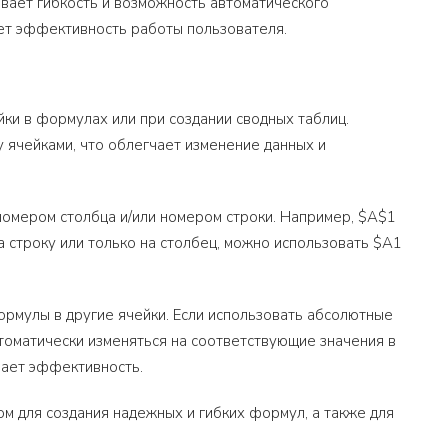
ивает гибкость и возможность автоматического
ет эффективность работы пользователя.
ки в формулах или при создании сводных таблиц.
 ячейками, что облегчает изменение данных и
 номером столбца и/или номером строки. Например, $A$1
а строку или только на столбец, можно использовать $A1
рмулы в другие ячейки. Если использовать абсолютные
томатически изменяться на соответствующие значения в
шает эффективность.
ом для создания надежных и гибких формул, а также для