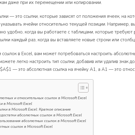
кам даже при их перемещении или копировании.
лки — это ссылки, которые зависят от положения ячеек, на ко
 указывать ячейки относительно текущей позиции. Например, в
нно удобно, когда вы работаете с таблицами, которые требуют
сылки каждый раз, когда вы вставляете новые строки или столбц
 ссылок в Excel, вам может потребоваться настроить абсолютны
можете легко настроить тип ссылки, добавив или удалив знак 
 $A$1 — это абсолютная ссылка на ячейку A1, а A1 — это отно
ютных и относительных ссылок в Microsoft Excel
 в Microsoft Excel
лки в Microsoft Excel: Краткое описание
достатки абсолютных ссылок в Microsoft Excel
льзования абсолютных ссылок в Microsoft Excel
тных ссылок в Microsoft Excel