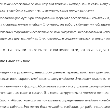
ссылка: Абсолютные ссылки создают точные и непрерывные связи между 
бежать ошибок и сохранить правильную связь между данными.
ировании формул: При копировании формул с абсолютными ссылками в д
у к определенным ячейкам. Это упрощает работу с большими таблицам
условных форматах: Абсолютные ссылки могут быть использованы в услов
ащихся в других ячейках. Это полезно для создания выразительных и 
олютные ссылки также имеют свои недостатки, которые следует п
лютных ссылок:
ещении и удалении данных: Если данные перемещаются или удаляются, 
четам или неправильной связи между ячейками. Это может сильно затр
ии и понимании формул: Абсолютные ссылки могут делать формулы боле
гочисленные связи и ссылки. Это может затруднить их чтение и пониман
бкости: Абсолютные ссылки привязаны к определенным ячейкам и необх
ных в таблице. Это может быть неудобно, особенно при работе с дин