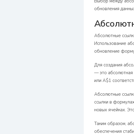
Выбор между абсол
обновления данных
Абсолютн
Абсолютные ссылки
Использование абс
обновление форму
Для создания абсо
— это абсолютная 
или A$1 соответст
Абсолютные ссылки
ссылки в формулах
новых ячейках. Эт
Таким образом, аб
обеспечения стаби