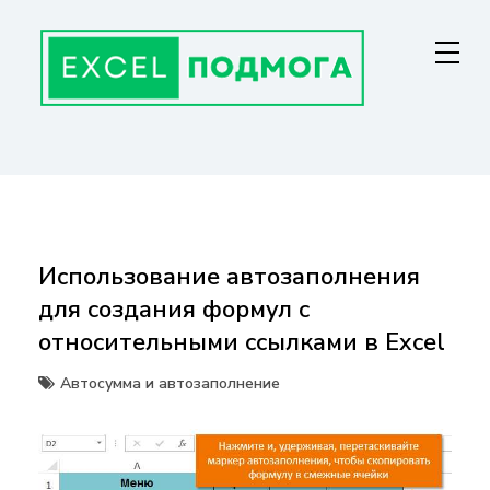
Перейти
к
содержанию
ГЛАВНАЯ СТРАНИЦА
От основ Excel до мастерства: формулы, графики, макросы. Обучение
и советы для эффективной работы с данными. Ваш путь к
экспертности!
Использование автозаполнения
для создания формул с
относительными ссылками в Excel
Автосумма и автозаполнение