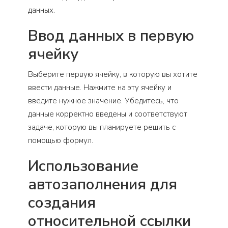
данных.
Ввод данных в первую
ячейку
Выберите первую ячейку, в которую вы хотите
ввести данные. Нажмите на эту ячейку и
введите нужное значение. Убедитесь, что
данные корректно введены и соответствуют
задаче, которую вы планируете решить с
помощью формул.
Использование
автозаполнения для
создания
относительной ссылки