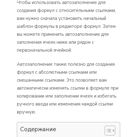
Чтобы использовать автозаполнение для
создания формул с относительными ссылками,
вам нужно сначала установить начальный
шаблон формулы в редакторе формул. Затем
вы можете применить автозаполнение для
заполнения ячеек ниже или рядом с
первоначальной ячейкой.
Автозаполнение также полезно для создания
формул с абсолютными ссылками или
смешанными ссылками. Это позволяет вам
автоматически изменять ссылки в формуле при
копировании или заполнении ячеек и избегать
ручного ввода или изменения каждой ссылки
вручную.
Содержание