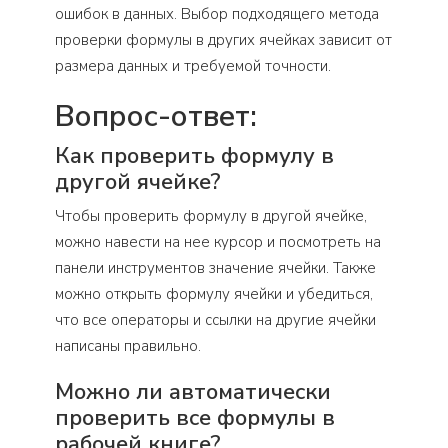
ошибок в данных. Выбор подходящего метода
проверки формулы в других ячейках зависит от
размера данных и требуемой точности.
Вопрос-ответ:
Как проверить формулу в
другой ячейке?
Чтобы проверить формулу в другой ячейке,
можно навести на нее курсор и посмотреть на
панели инструментов значение ячейки. Также
можно открыть формулу ячейки и убедиться,
что все операторы и ссылки на другие ячейки
написаны правильно.
Можно ли автоматически
проверить все формулы в
рабочей книге?