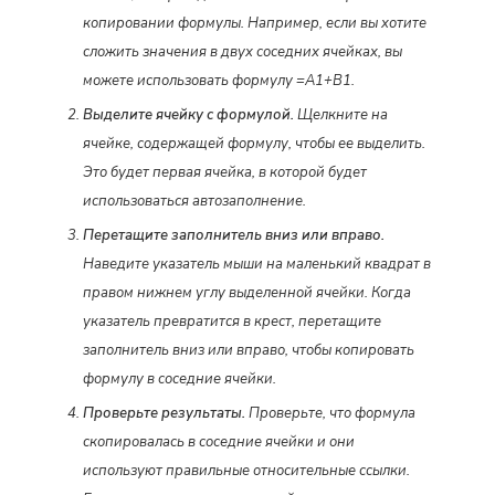
копировании формулы. Например, если вы хотите
сложить значения в двух соседних ячейках, вы
можете использовать формулу =A1+B1.
Выделите ячейку с формулой.
Щелкните на
ячейке, содержащей формулу, чтобы ее выделить.
Это будет первая ячейка, в которой будет
использоваться автозаполнение.
Перетащите заполнитель вниз или вправо.
Наведите указатель мыши на маленький квадрат в
правом нижнем углу выделенной ячейки. Когда
указатель превратится в крест, перетащите
заполнитель вниз или вправо, чтобы копировать
формулу в соседние ячейки.
Проверьте результаты.
Проверьте, что формула
скопировалась в соседние ячейки и они
используют правильные относительные ссылки.