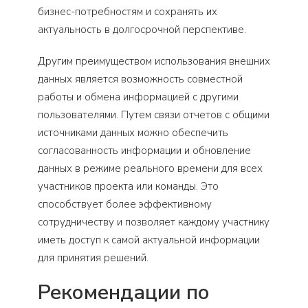
бизнес-потребностям и сохранять их
актуальность в долгосрочной перспективе.
Другим преимуществом использования внешних
данных является возможность совместной
работы и обмена информацией с другими
пользователями. Путем связи отчетов с общими
источниками данных можно обеспечить
согласованность информации и обновление
данных в режиме реального времени для всех
участников проекта или команды. Это
способствует более эффективному
сотрудничеству и позволяет каждому участнику
иметь доступ к самой актуальной информации
для принятия решений.
Рекомендации по