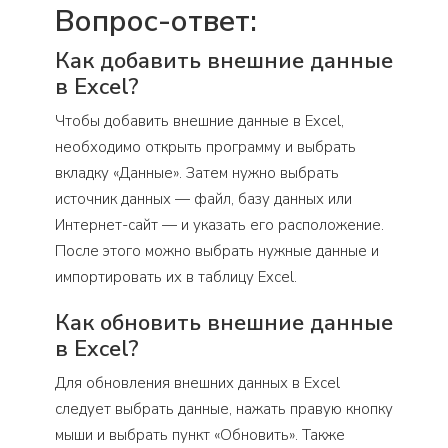
Вопрос-ответ:
Как добавить внешние данные
в Excel?
Чтобы добавить внешние данные в Excel,
необходимо открыть программу и выбрать
вкладку «Данные». Затем нужно выбрать
источник данных — файл, базу данных или
Интернет-сайт — и указать его расположение.
После этого можно выбрать нужные данные и
импортировать их в таблицу Excel.
Как обновить внешние данные
в Excel?
Для обновления внешних данных в Excel
следует выбрать данные, нажать правую кнопку
мыши и выбрать пункт «Обновить». Также