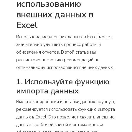
использованию
внешних данных в
Excel
Использование внешних данных в Excel может
значительно улучшить процесс работы и
обновления отчетов. В этой статье мы
рассмотрим несколько рекомендаций по
оптимальному использованию внешних данных.
1. Используйте функцию
импорта данных
Вместо копирования и вставки данных вручную,
рекомендуется использовать функцию импорта
данных в Excel. Это позволяет связать внешние
данные с рабочей книгой и автоматически