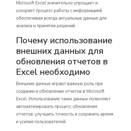
Microsoft Excel значительно упрощает и
ускоряет процесс работы с информацией,
обеспечивая всегда актуальные данные для
анализа и принятия решений.
Почему использование
внешних данных для
обновления отчетов в
Excel необходимо
Внешние данные играют важную роль при
создании и обновлении отчетов в Microsoft
Excel. Использование таких данных позволяет
автоматизировать процесс обновления
отчетов, улучшить точность и сохранить время
и усилия пользователей.