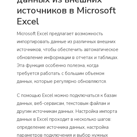
источников в Microsoft
Excel
Microsoft Excel предлагает возможность
импортировать данные из различных внешних
источников, чтобы обеспечить автоматическое
обновление информации в отчетах и таблицах.
Эта функция особенно полезна, когда
требуется работать с большим объемом
данных, которые регулярно обновляются.
С помощью Excel можно подключаться к базам
данных, веб-сервисам, текстовым файлам и
другим источникам данных. Настройка импорта
данных в Excel проходит в несколько шагов:
определение источника данных, настройка
параметров подключения и выбор нужных