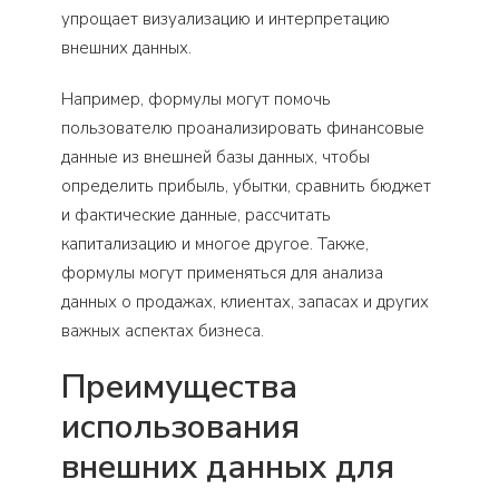
упрощает визуализацию и интерпретацию
внешних данных.
Например, формулы могут помочь
пользователю проанализировать финансовые
данные из внешней базы данных, чтобы
определить прибыль, убытки, сравнить бюджет
и фактические данные, рассчитать
капитализацию и многое другое. Также,
формулы могут применяться для анализа
данных о продажах, клиентах, запасах и других
важных аспектах бизнеса.
Преимущества
использования
внешних данных для