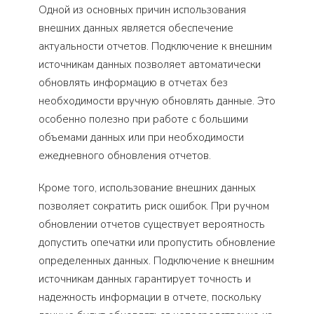
Одной из основных причин использования
внешних данных является обеспечение
актуальности отчетов. Подключение к внешним
источникам данных позволяет автоматически
обновлять информацию в отчетах без
необходимости вручную обновлять данные. Это
особенно полезно при работе с большими
объемами данных или при необходимости
ежедневного обновления отчетов.
Кроме того, использование внешних данных
позволяет сократить риск ошибок. При ручном
обновлении отчетов существует вероятность
допустить опечатки или пропустить обновление
определенных данных. Подключение к внешним
источникам данных гарантирует точность и
надежность информации в отчете, поскольку