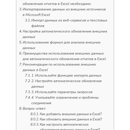
обновления отчетов в Excel необходимо
Импортирование данных из внешних источников
в Microsoft Excel
Импорт данных из веб-сервисов и текстовых
файлов
Настройка автоматического обновления внешних
данных
Использование формул для анализа внешних
данных
Преимущества использования внешних данных
для автоматического обновления отчетов в Excel
Рекомендации по использованию внешних
данных в Excel
1. Используйте функцию импорта данных
2. Настройте автоматическое обновление
данных
3. Используйте параметры запросов
4. Учитывайте ограничения и проблемы
соединения
Вопрос-ответ:
Как добавить внешние данные в Excel?
Как обновить внешние данные в Excel?
Как настроить автоматическое
обновление внешних данных в Excel?