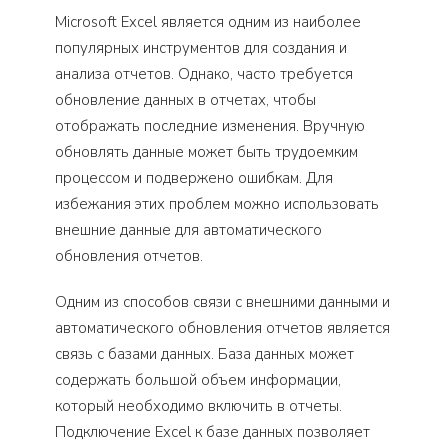
Microsoft Excel является одним из наиболее
популярных инструментов для создания и
анализа отчетов. Однако, часто требуется
обновление данных в отчетах, чтобы
отображать последние изменения. Вручную
обновлять данные может быть трудоемким
процессом и подвержено ошибкам. Для
избежания этих проблем можно использовать
внешние данные для автоматического
обновления отчетов.
Одним из способов связи с внешними данными и
автоматического обновления отчетов является
связь с базами данных. База данных может
содержать большой объем информации,
который необходимо включить в отчеты.
Подключение Excel к базе данных позволяет