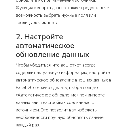
обновлять их при изменении источника.
Функция импорта данных также предоставляет
возможность выбрать нужные поля или
таблицы для импорта.
2. Настройте
автоматическое
обновление данных
Чтобы убедиться, что ваш отчет всегда
содержит актуальную информацию, настройте
автоматическое обновление внешних данных в
Excel. Это можно сделать, выбрав опцию
«Автоматическое обновление» при импорте
данных или в настройках соединения с
источником. Это позволит вам избежать
необходимости вручную обновлять данные
каждый раз.