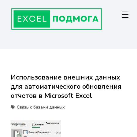
Перейти
к
содержанию
ГЛАВНАЯ СТРАНИЦА
От основ Excel до мастерства: формулы, графики, макросы. Обучение
и советы для эффективной работы с данными. Ваш путь к
экспертности!
Использование внешних данных
для автоматического обновления
отчетов в Microsoft Excel
Связь с базами данных