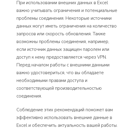
При использовании внешних данных в Excel
важно учитывать ограничения и потенциальные
проблемы соединения. Некоторые источники
данных могут иметь ограничения на количество
запросов или скорость обновления. Также
возможны проблемы соединения, например,
если источник данных защищен паролем или
доступ к нему предоставляется через VPN.
Перед началом работы с внешними данными
важно удостовериться, что вы обладаете
необходимыми правами доступа и
соответствующей производительностью
соединения.
Соблюдение этих рекомендаций поможет вам
эффективно использовать внешние данные в
Excel и обеспечить актуальность вашей работы.