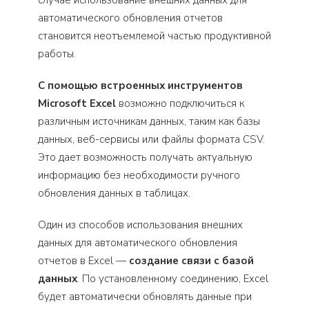
случае использование внешних данных для
автоматического обновления отчетов
становится неотъемлемой частью продуктивной
работы.
С помощью встроенных инструментов
Microsoft Excel
возможно подключиться к
различным источникам данных, таким как базы
данных, веб-сервисы или файлы формата CSV.
Это дает возможность получать актуальную
информацию без необходимости ручного
обновления данных в таблицах.
Один из способов использования внешних
данных для автоматического обновления
отчетов в Excel —
создание связи с базой
данных
. По установленному соединению, Excel
будет автоматически обновлять данные при