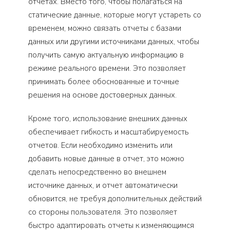
отчетах. Вместо того, чтобы полагаться на
статические данные, которые могут устареть со
временем, можно связать отчеты с базами
данных или другими источниками данных, чтобы
получить самую актуальную информацию в
режиме реального времени. Это позволяет
принимать более обоснованные и точные
решения на основе достоверных данных.
Кроме того, использование внешних данных
обеспечивает гибкость и масштабируемость
отчетов. Если необходимо изменить или
добавить новые данные в отчет, это можно
сделать непосредственно во внешнем
источнике данных, и отчет автоматически
обновится, не требуя дополнительных действий
со стороны пользователя. Это позволяет
быстро адаптировать отчеты к изменяющимся