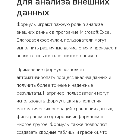
для анализа внешних
данных
Формулы играют важную роль в анализе
внешних данных в программе Microsoft Excel.
Благодаря формулам, пользователи могут
выполнить различные вычисления и произвести
анализ данных из внешних источников.
Применение формул позволяет
автоматизировать процесс анализа данных и
получить более точные и надежные
результаты. Например, пользователи могут
использовать формулы для выполнения
математических операций, сравнения данных,
фильтрации и сортировки информации и
многое другое. Формулы также позволяют
создавать сводные таблицы и графики, что