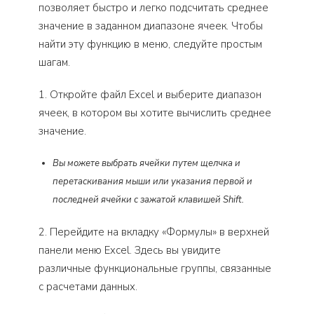
позволяет быстро и легко подсчитать среднее
значение в заданном диапазоне ячеек. Чтобы
найти эту функцию в меню, следуйте простым
шагам.
1. Откройте файл Excel и выберите диапазон
ячеек, в котором вы хотите вычислить среднее
значение.
Вы можете выбрать ячейки путем щелчка и
перетаскивания мыши или указания первой и
последней ячейки с зажатой клавишей Shift.
2. Перейдите на вкладку «Формулы» в верхней
панели меню Excel. Здесь вы увидите
различные функциональные группы, связанные
с расчетами данных.