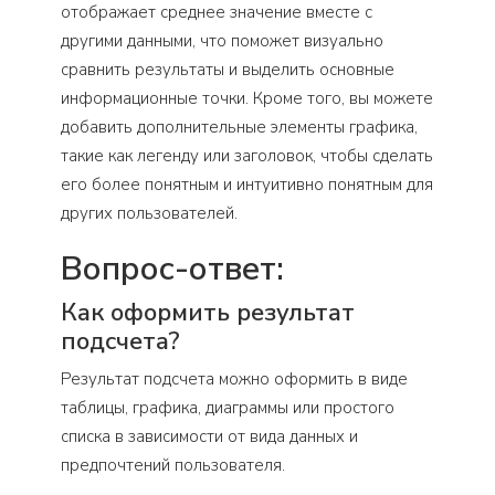
отображает среднее значение вместе с
другими данными, что поможет визуально
сравнить результаты и выделить основные
информационные точки. Кроме того, вы можете
добавить дополнительные элементы графика,
такие как легенду или заголовок, чтобы сделать
его более понятным и интуитивно понятным для
других пользователей.
Вопрос-ответ:
Как оформить результат
подсчета?
Результат подсчета можно оформить в виде
таблицы, графика, диаграммы или простого
списка в зависимости от вида данных и
предпочтений пользователя.