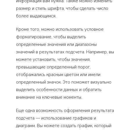
информация вам нужна. Также можно изменить
размер и стиль шрифта, чтобы сделать число
более выдающимся.
Кроме того, можно использовать условное
форматирование, чтобы выделить
определенные значения или диапазоны
значений в результатах подсчета. Например, вы
можете установить, чтобы значения,
превышающие определенный порог,
отображались красным цветом или имели
определенный значок. Это поможет визуально
выделить особенности данных и обратить
внимание на ключевые моменты.
Еще одна возможность оформления результата
подсчета — использование графиков и
диаграмм. Вы можете создать график, который