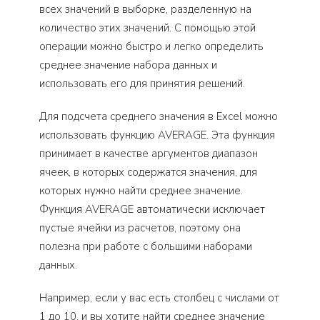
всех значений в выборке, разделенную на
количество этих значений. С помощью этой
операции можно быстро и легко определить
среднее значение набора данных и
использовать его для принятия решений.
Для подсчета среднего значения в Excel можно
использовать функцию AVERAGE. Эта функция
принимает в качестве аргументов диапазон
ячеек, в которых содержатся значения, для
которых нужно найти среднее значение.
Функция AVERAGE автоматически исключает
пустые ячейки из расчетов, поэтому она
полезна при работе с большими наборами
данных.
Например, если у вас есть столбец с числами от
1 до 10, и вы хотите найти среднее значение