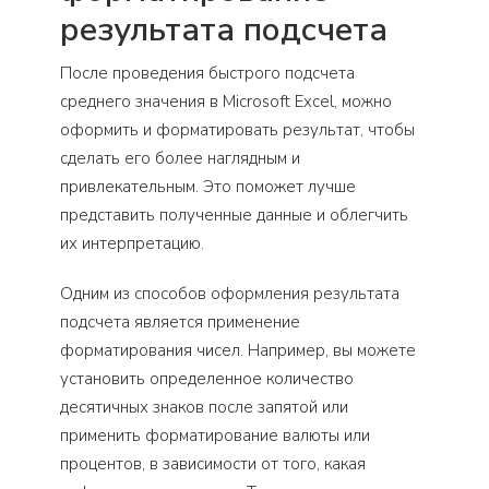
результата подсчета
После проведения быстрого подсчета
среднего значения в Microsoft Excel, можно
оформить и форматировать результат, чтобы
сделать его более наглядным и
привлекательным. Это поможет лучше
представить полученные данные и облегчить
их интерпретацию.
Одним из способов оформления результата
подсчета является применение
форматирования чисел. Например, вы можете
установить определенное количество
десятичных знаков после запятой или
применить форматирование валюты или
процентов, в зависимости от того, какая