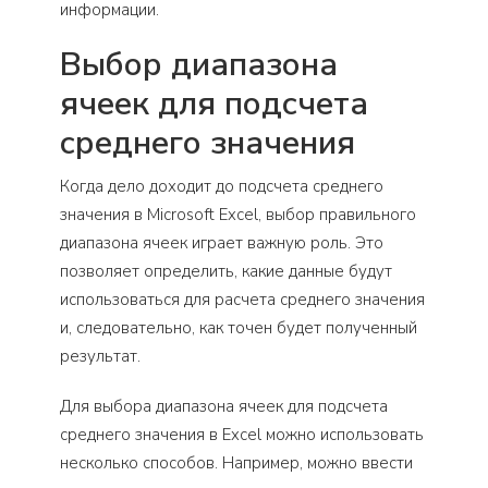
информации.
Выбор диапазона
ячеек для подсчета
среднего значения
Когда дело доходит до подсчета среднего
значения в Microsoft Excel, выбор правильного
диапазона ячеек играет важную роль. Это
позволяет определить, какие данные будут
использоваться для расчета среднего значения
и, следовательно, как точен будет полученный
результат.
Для выбора диапазона ячеек для подсчета
среднего значения в Excel можно использовать
несколько способов. Например, можно ввести