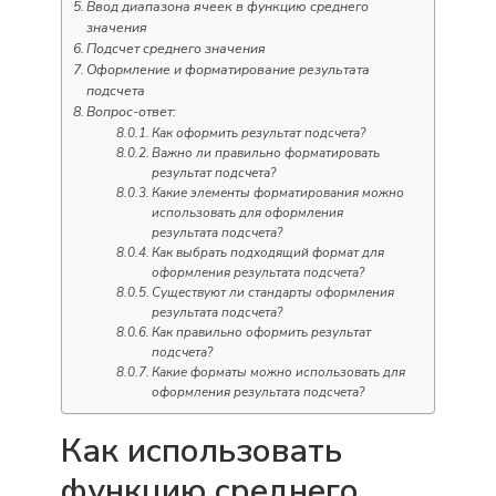
Ввод диапазона ячеек в функцию среднего
значения
Подсчет среднего значения
Оформление и форматирование результата
подсчета
Вопрос-ответ:
Как оформить результат подсчета?
Важно ли правильно форматировать
результат подсчета?
Какие элементы форматирования можно
использовать для оформления
результата подсчета?
Как выбрать подходящий формат для
оформления результата подсчета?
Существуют ли стандарты оформления
результата подсчета?
Как правильно оформить результат
подсчета?
Какие форматы можно использовать для
оформления результата подсчета?
Как использовать
функцию среднего