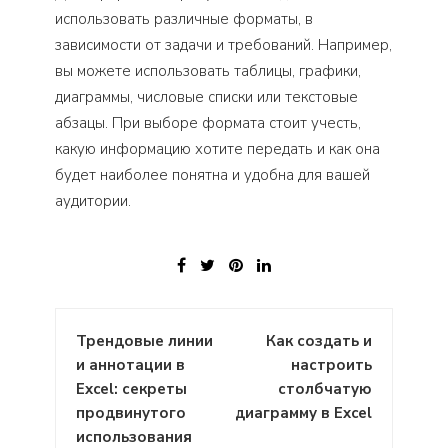
использовать различные форматы, в
зависимости от задачи и требований. Например,
вы можете использовать таблицы, графики,
диаграммы, числовые списки или текстовые
абзацы. При выборе формата стоит учесть,
какую информацию хотите передать и как она
будет наиболее понятна и удобна для вашей
аудитории.
Навигация
Трендовые линии
Как создать и
по
и аннотации в
настроить
записям
Excel: секреты
столбчатую
продвинутого
диаграмму в Excel
использования