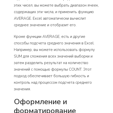
этих чисел, вы можете выбрать диапазон ячеек,
содержащих эти числа, и применить функцию
AVERAGE. Excel автоматически вычислит
среднее значение и отобразит его.
Кроме функции AVERAGE, есть и другие
способы подсчета среднего значения в Excel.
Например, вы можете использовать формулу
SUM для сложения всех значений выборки и
затем разделить результат на количество
значений с помощью формулы COUNT. Этот
подход обеспечивает большую гибкость и
контроль над процессом подсчета среднего
значения.
Оформление и
форматирование