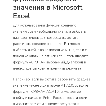
значения в Microsoft
Excel
Для использования функции среднего
значения, вам необходимо сначала выбрать
диапазон ячеек, для которых вы хотите
рассчитать среднее значение. Вы можете
выбрать ячейки как с помощью мыши, так и с
помощью клавиш Shift или Ctrl. Затем введите
формулу =СРЗНАЧ(выбранный_диапазон) в
ячейку, где вы хотите получить результат.
Например, если вы хотите рассчитать среднее
значение чисел в диапазоне A1:A10, введите
формулу =СРЗНАЧ(A1:A10) в желаемую
ячейку и нажмите Enter. Excel автоматически
выполнит расчет и выведет результат в