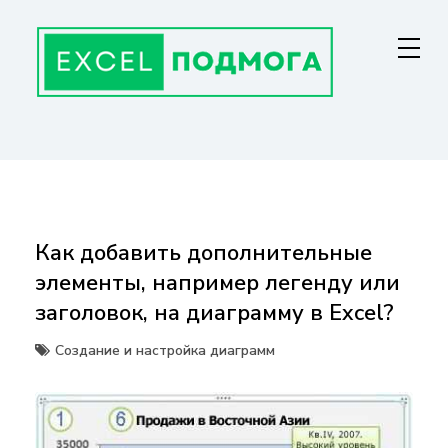
Перейти
к
содержанию
ГЛАВНАЯ СТРАНИЦА
От основ Excel до мастерства: формулы, графики, макросы. Обучение
и советы для эффективной работы с данными. Ваш путь к
экспертности!
Как добавить дополнительные
элементы, например легенду или
заголовок, на диаграмму в Excel?
Создание и настройка диаграмм