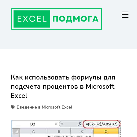
Перейти
к
содержанию
ГЛАВНАЯ СТРАНИЦА
От основ Excel до мастерства: формулы, графики, макросы. Обучение
и советы для эффективной работы с данными. Ваш путь к
экспертности!
Как использовать формулы для
подсчета процентов в Microsoft
Excel
Введение в Microsoft Excel