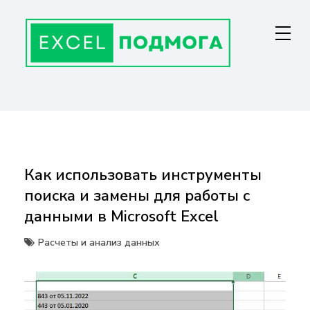
Перейти
к
содержанию
ГЛАВНАЯ СТРАНИЦА
От основ Excel до мастерства: формулы, графики, макросы. Обучение
и советы для эффективной работы с данными. Ваш путь к
экспертности!
Как использовать инструменты
поиска и замены для работы с
данными в Microsoft Excel
Расчеты и анализ данных