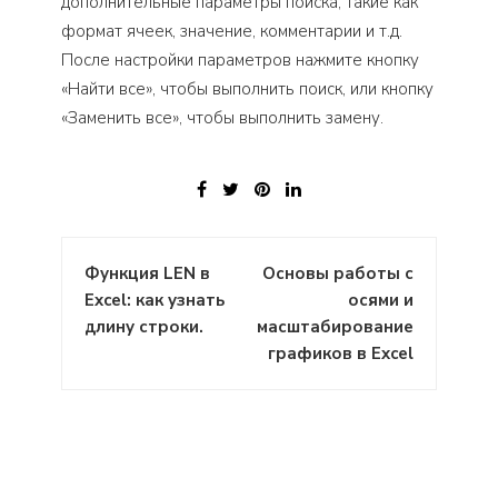
дополнительные параметры поиска, такие как
формат ячеек, значение, комментарии и т.д.
После настройки параметров нажмите кнопку
«Найти все», чтобы выполнить поиск, или кнопку
«Заменить все», чтобы выполнить замену.
Навигация
Функция LEN в
Основы работы с
по
Excel: как узнать
осями и
записям
длину строки.
масштабирование
графиков в Excel
: