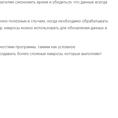
вателям сэкономить время и убедиться, что данные всегда
нно полезным в случаях, когда необходимо обрабатывать
, макросы можно использовать для обновления данных в
ностями программы, такими как условное
создавать более сложные макросы, которые выполняют