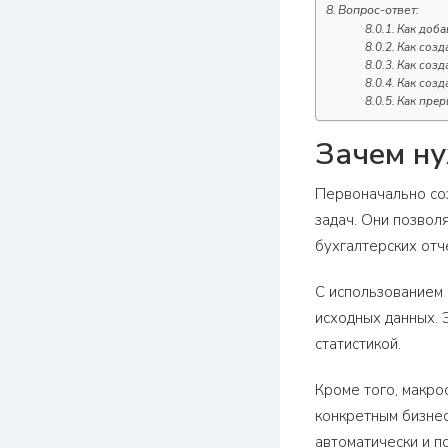
Вопрос-ответ:
Как доба
Как созда
Как созд
Как созд
Как прер
Зачем ну
Первоначально соз
задач. Они позвол
бухгалтерских отч
С использованием
исходных данных. 
статистикой.
Кроме того, макро
конкретным бизнес
автоматически и 