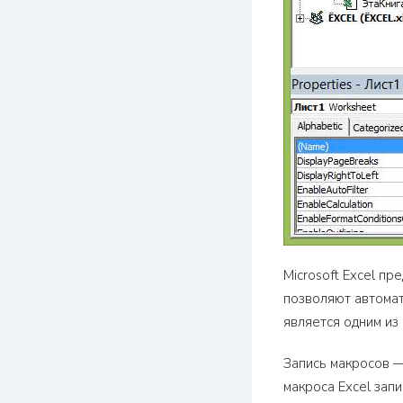
Microsoft Excel п
позволяют автомат
является одним из
Запись макросов —
макроса Excel зап