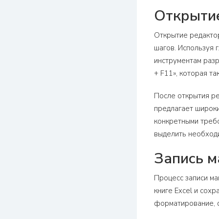
Открытие
Открытие редактор
шагов. Используя 
инструментам разр
+ F11», которая т
После открытия ре
предлагает широки
конкретными требо
выделить необходи
Запись м
Процесс записи ма
книге Excel и сохр
форматирование, ф