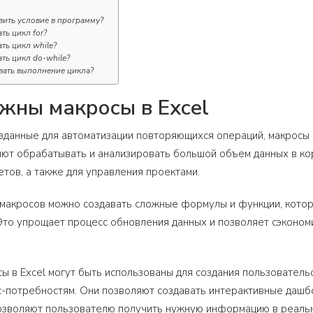
вить условие в программу?
ть цикл for?
ать цикл while?
ать цикл do-while?
вать выполнение цикла?
жны макросы в Excel
данные для автоматизации повторяющихся операций, макросы 
яют обрабатывать и анализировать большой объем данных в ко
етов, а также для управления проектами.
 макросов можно создавать сложные формулы и функции, котор
Это упрощает процесс обновления данных и позволяет сэкономи
сы в Excel могут быть использованы для создания пользователь
-потребностям. Они позволяют создавать интерактивные дашб
позволяют пользователю получить нужную информацию в реаль