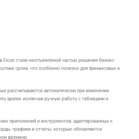
в Excel стали неотъемлемой частью решения бизнес-
роткие сроки, что особенно полезно для финансовых и
ые рассчитываются автоматически при изменении
ть время, исключая ручную работу с таблицами и
ских приложений и инструментов, адаптированных к
орды, графики и отчеты, которые обновляются
ном времени.