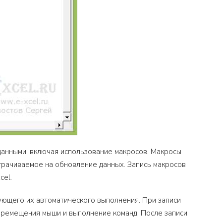
данными, включая использование макросов. Макросы
атрачиваемое на обновление данных. Запись макросов
cel.
дующего их автоматического выполнения. При записи
перемещения мыши и выполнение команд. После записи