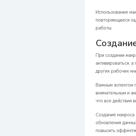
Использование мак
повторяющиеся за
работы.
Создание
При создании макр
активироваться, а 
других рабочих кни
Важным аспектом п
внимательным и ак
что все действия 
Создание макроса 
обновления данных
повысить эффектив