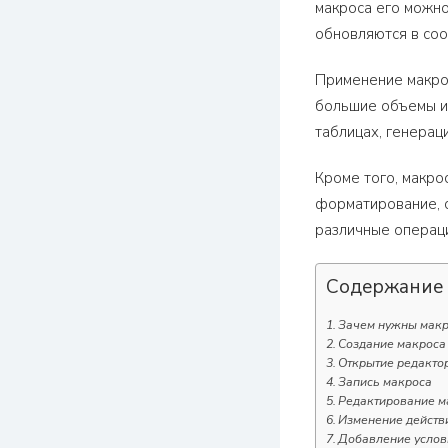
макроса его можно
обновляются в соо
Применение макрос
большие объемы и
таблицах, генерац
Кроме того, макро
форматирование, с
различные операци
Содержание
Зачем нужны макр
Создание макроса 
Открытие редакто
Запись макроса
Редактирование ма
Изменение действ
Добавление услов