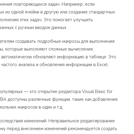
лнения повторяющихся задач. Например, если
ых из одной ячейки в другую или создание стандартных
полнения этих задач. Это помогает улучшить
занных с ручным вводом данных.
вателям создавать подробные макросы для выполнения
сы, которые выполняют сложные вычисления,
е автоматически обновляют информацию в таблице. Это
частого анализа и обновления информации в Excel.
опулярных — это открытие редактора Visual Basic for
 VBA доступны различные функции, такие как добавление
ольких макросов в один и т.д.
оследствия изменений. Неправильное редактирование
ому перед внесением изменений рекомендуется создать