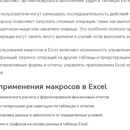
и позволяют автоматизировать выполнение задач в таблицах Exc
 пользователи могут записывать последовательность действий с
кросы позволяют запускать сложные операции, такие как выпо
 щелчком мыши или нажатием клавиши. Это особенно полезно п
рации могут занять много времени и усилий, если выполнять и
ользования макросов в Excel включают возможность управлени
функций, перенос операций на другие таблицы и предотвраще
нтерактивные формы и отчеты, управлять приложением Excel из
в.
рименения макросов в Excel
емесячного расчета и форматирования финансовых отчетов.
и гиперссылок для навигации по таблицам и отчетам.
тировка данных в зависимости от определенных условий.
м и графиков на основе данных в таблице Excel.