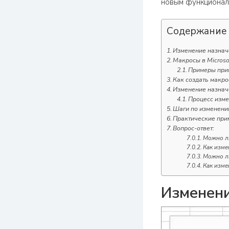
новым функционало
Содержание
Изменение назначе
Макросы в Microso
Примеры прим
Как создать макрос
Изменение назначе
Процесс изме
Шаги по изменению
Практические прим
Вопрос-ответ:
Можно ли
Как изме
Можно ли
Как изме
Изменени