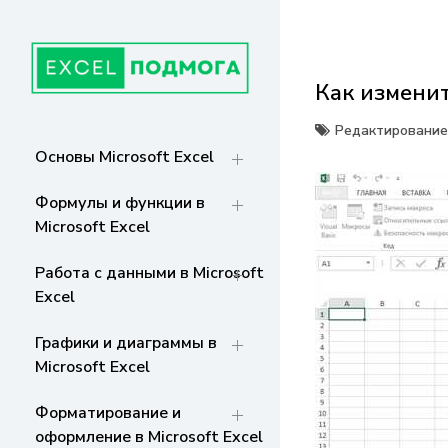
Перейти
к
содержанию
Как изменит
ГЛАВНАЯ
От основ Excel до мастерства: формулы,
графики, макросы. Обучение и советы
Редактирование 
для эффективной работы с данными. Ваш
СТРАНИЦА
Основы Microsoft Excel
путь к экспертности!
Формулы и функции в
Microsoft Excel
Работа с данными в Microsoft
Excel
Графики и диаграммы в
Microsoft Excel
Форматирование и
оформление в Microsoft Excel