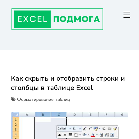
Перейти
к
содержанию
ГЛАВНАЯ СТРАНИЦА
От основ Excel до мастерства: формулы, графики, макросы. Обучение
и советы для эффективной работы с данными. Ваш путь к
экспертности!
Как скрыть и отобразить строки и
столбцы в таблице Excel
Форматирование таблиц