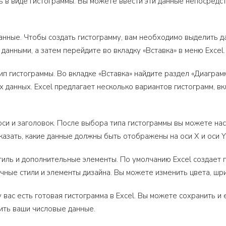
ь в виде гистограммы. Вы можете ввести эти данные непосредст
анные. Чтобы создать гистограмму, вам необходимо выделить д
данными, а затем перейдите во вкладку «Вставка» в меню Excel.
ип гистограммы. Во вкладке «Вставка» найдите раздел «Диаграм
х данных. Excel предлагает несколько вариантов гистограмм, в
оси и заголовок. После выбора типа гистограммы вы можете на
казать, какие данные должны быть отображены на оси X и оси Y,
тиль и дополнительные элементы. По умолчанию Excel создает 
ичные стили и элементы дизайна. Вы можете изменить цвета, шр
у вас есть готовая гистограмма в Excel. Вы можете сохранить и
ить ваши числовые данные.