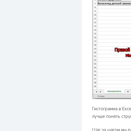
Гистограмма в Exc
лучше понять стру
Шаг за шагом мы ра