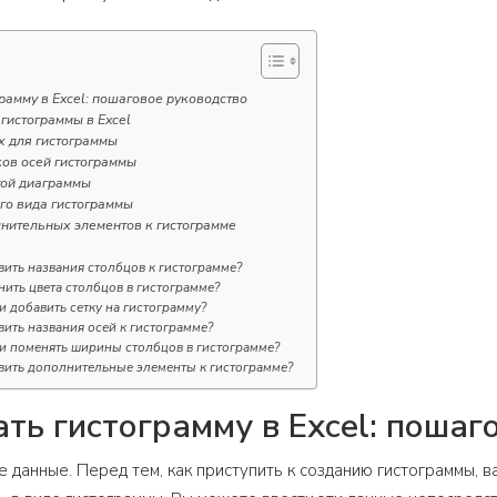
грамму в Excel: пошаговое руководство
 гистограммы в Excel
х для гистограммы
ков осей гистограммы
той диаграммы
го вида гистограммы
нительных элементов к гистограмме
вить названия столбцов к гистограмме?
нить цвета столбцов в гистограмме?
 добавить сетку на гистограмму?
вить названия осей к гистограмме?
 поменять ширины столбцов в гистограмме?
вить дополнительные элементы к гистограмме?
ать гистограмму в Excel: пошаг
е данные. Перед тем, как приступить к созданию гистограммы, 