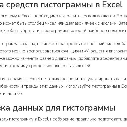
а средств гистограммы в Excel
тограмму в Excel, необходимо выполнить несколько шагов. Во-
то может быть столбец чисел или диапазон ячеек с числами. За
», чтобы выбрать тип гистограммы, который наиболее подходит
истограмма создана, вы можете настроить ее внешний вид и доба
я этого можно воспользоваться функциями «Украшения диаграм
кже можно изменять размер диаграммы, добавлять эффекты ани
шу гистограмму профессионально выглядящей.
 гистограммы в Excel не только позволит визуализировать ваш
обенности и тренды этих данных. Используйте гистограммы в Ex
ктивностью.
ка данных для гистограммы
ать гистограмму в Excel, необходимо правильно подготовить 