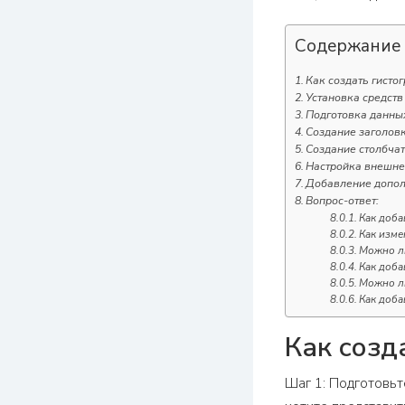
Содержание
Как создать гисто
Установка средств
Подготовка данны
Создание заголов
Создание столбча
Настройка внешне
Добавление допол
Вопрос-ответ:
Как доба
Как изме
Можно ли
Как доба
Можно ли
Как доба
Как созд
Шаг 1: Подготовьт