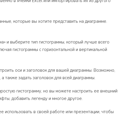
венно в ячейки Excel или импортировать их из другого
анные, которые вы хотите представить на диаграмме.
ма» и выберите тип гистограммы, который лучше всего
ключая гистограммы с горизонтальной и вертикальной
строить оси и заголовок для вашей диаграммы. Возможно,
 а также задать заголовок для всей диаграммы.
простую гистограмму, но вы можете настроить ее внешний
ифты, добавить легенду и многое другое.
 ее использовать в своей работе или презентации, чтобы