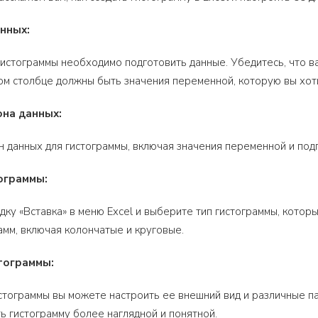
анных:
истограммы необходимо подготовить данные. Убедитесь, что в
ом столбце должны быть значения переменной, которую вы хоти
она данных:
 данных для гистограммы, включая значения переменной и подпи
тограммы:
дку «Вставка» в меню Excel и выберите тип гистограммы, которы
амм, включая колончатые и круговые.
стограммы:
стограммы вы можете настроить ее внешний вид и различные па
ть гистограмму более наглядной и понятной.