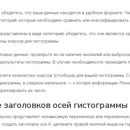
 убедитесь, что ваши данные находятся в удобном формате. Ч
атегорий, которые необходимо сравнить или классифицировать.
представлены в виде категорий, убедитесь, что они являются о
оны классов для гистограммы.
исловые данные, проверьте их на наличие аномалий или выбросо
 результаты гистограммы. В случае необходимости, проведите 
елите количество классов (столбцов) для вашей гистограммы. 
иаграммы, а слишком маленькое — к потере информации. Реком
ректировать их число.
 заголовков осей гистограммы
бычно представляет независимую переменную или переменную,
ы создать заголовок оси X, щелкните правой кнопкой мыши на г