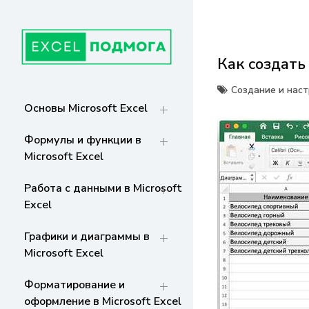
Перейти
к
содержанию
Как создать
ГЛАВНАЯ
От основ Excel до мастерства: формулы,
графики, макросы. Обучение и советы
Создание и нас
для эффективной работы с данными. Ваш
СТРАНИЦА
Основы Microsoft Excel
путь к экспертности!
Формулы и функции в
Microsoft Excel
Работа с данными в Microsoft
Excel
Графики и диаграммы в
Microsoft Excel
Форматирование и
оформление в Microsoft Excel