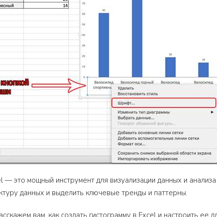
el — это мощный инструмент для визуализации данных и анализ
ктуру данных и выделить ключевые тренды и паттерны.
сскажем вам, как создать гистограмму в Excel и настроить ее д