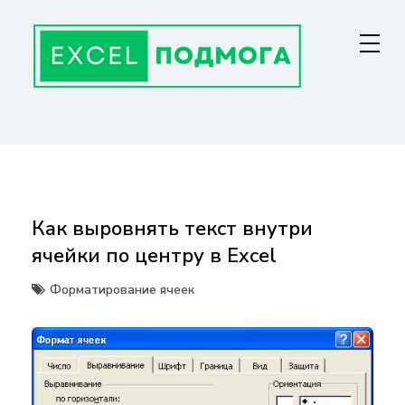
Перейти
к
содержанию
ГЛАВНАЯ СТРАНИЦА
От основ Excel до мастерства: формулы, графики, макросы. Обучение
и советы для эффективной работы с данными. Ваш путь к
экспертности!
Как выровнять текст внутри
ячейки по центру в Excel
Форматирование ячеек