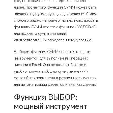
среднего значения или подсчет количества
чисел. Кроме того, функция СУММ может быть
вложена в другие функции для решения более
сложных задач. Например, можно использовать
функцию СУММ вместе с функцией УСЛОВИЕ
для подсчета суммы значений,
удовлетворяющих определенному условию.
В общем, функция СУММ является мощным
инструментом для выполнения операций с
числами в Excel. Она позволяет быстро и
удобно получать общую сумму значений и
может быть применена в различных ситуациях
для автоматизации расчетов и анализа данных.
Функция ВЫБОР:
мощный инструмент