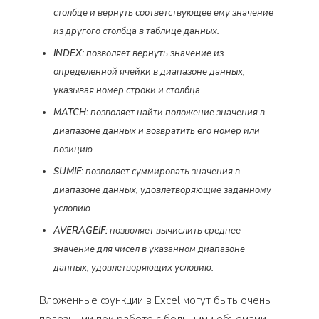
столбце и вернуть соответствующее ему значение
из другого столбца в таблице данных.
INDEX:
позволяет вернуть значение из
определенной ячейки в диапазоне данных,
указывая номер строки и столбца.
MATCH:
позволяет найти положение значения в
диапазоне данных и возвратить его номер или
позицию.
SUMIF:
позволяет суммировать значения в
диапазоне данных, удовлетворяющие заданному
условию.
AVERAGEIF:
позволяет вычислить среднее
значение для чисел в указанном диапазоне
данных, удовлетворяющих условию.
Вложенные функции в Excel могут быть очень