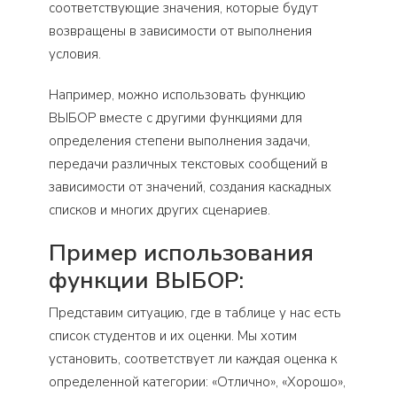
соответствующие значения, которые будут
возвращены в зависимости от выполнения
условия.
Например, можно использовать функцию
ВЫБОР вместе с другими функциями для
определения степени выполнения задачи,
передачи различных текстовых сообщений в
зависимости от значений, создания каскадных
списков и многих других сценариев.
Пример использования
функции ВЫБОР:
Представим ситуацию, где в таблице у нас есть
список студентов и их оценки. Мы хотим
установить, соответствует ли каждая оценка к
определенной категории: «Отлично», «Хорошо»,