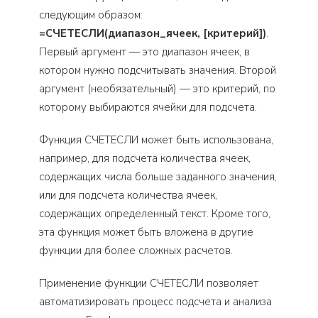
следующим образом:
=СЧЕТЕСЛИ(диапазон_ячеек, [критерий])
.
Первый аргумент — это диапазон ячеек, в
котором нужно подсчитывать значения. Второй
аргумент (необязательный) — это критерий, по
которому выбираются ячейки для подсчета.
Функция СЧЕТЕСЛИ может быть использована,
например, для подсчета количества ячеек,
содержащих числа больше заданного значения,
или для подсчета количества ячеек,
содержащих определенный текст. Кроме того,
эта функция может быть вложена в другие
функции для более сложных расчетов.
Применение функции СЧЕТЕСЛИ позволяет
автоматизировать процесс подсчета и анализа