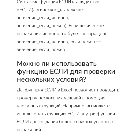
Синтаксис функции ЕСЛИ выглядит так:
=ЕСЛИ(логическое_выражение,
значение_если_истинно,
значение_если_ложно). Если логическое
выражение истинно, то будет возвращено
значение_если_истинно, если ложно —
значение_если_ложно.
Можно ли использовать
функцию ЕСЛИ для проверки
нескольких условий?
Да, функция ЕСЛИ в Excel позволяет проводить
проверку нескольких условий с помощью
вложенных функций. Например, вы можете
использовать функцию ЕСЛИ внутри функции
ЕСЛИ для создания более сложных условных
выражений.