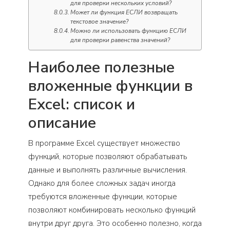
для проверки нескольких условий?
Может ли функция ЕСЛИ возвращать
текстовое значение?
Можно ли использовать функцию ЕСЛИ
для проверки равенства значений?
Наиболее полезные
вложенные функции в
Excel: список и
описание
В программе Excel существует множество
функций, которые позволяют обрабатывать
данные и выполнять различные вычисления.
Однако для более сложных задач иногда
требуются вложенные функции, которые
позволяют комбинировать несколько функций
внутри друг друга. Это особенно полезно, когда