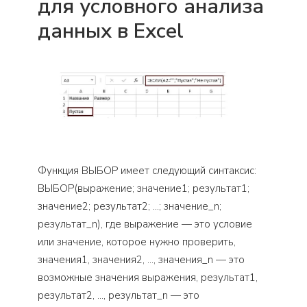
для условного анализа
данных в Excel
Функция ВЫБОР имеет следующий синтаксис:
ВЫБОР(выражение; значение1; результат1;
значение2; результат2; …; значение_n;
результат_n), где выражение — это условие
или значение, которое нужно проверить,
значения1, значения2, …, значения_n — это
возможные значения выражения, результат1,
результат2, …, результат_n — это