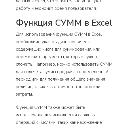
данных в Excel, что значительно упрощает
работу и экономит время пользователя.
Функция СУММ в Excel
Для использования функции СУММ в Excel
необходимо указать диапазон ячеек,
содержащих числа для суммирования, или
перечислить аргументы, которые нужно
сложить. Например, можно использовать СУММ
для подсчета суммы продаж за определенный
период или для получения общего значения
величин, таких как стоимость товаров или
затраты.
Функция СУММ также может быть
использована для выполнения сложных
операций с числами, таких как нахождение