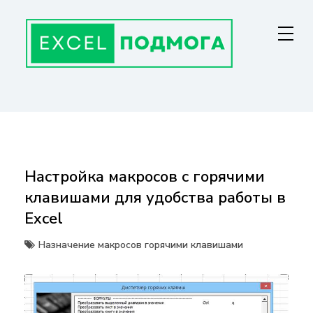
Перейти
к
содержанию
ГЛАВНАЯ СТРАНИЦА
От основ Excel до мастерства: формулы, графики, макросы. Обучение
и советы для эффективной работы с данными. Ваш путь к
экспертности!
Настройка макросов с горячими
клавишами для удобства работы в
Excel
Назначение макросов горячими клавишами