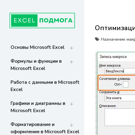
Перейти
к
содержанию
Оптимизация
ГЛАВНАЯ
От основ Excel до мастерства: формулы,
графики, макросы. Обучение и советы
Назначение мак
для эффективной работы с данными. Ваш
СТРАНИЦА
Основы Microsoft Excel
путь к экспертности!
Формулы и функции в
Microsoft Excel
Работа с данными в Microsoft
Excel
Графики и диаграммы в
Microsoft Excel
Форматирование и
оформление в Microsoft Excel