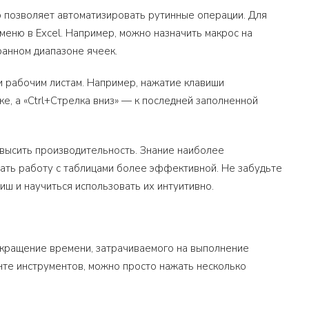
о позволяет автоматизировать рутинные операции. Для
еню в Excel. Например, можно назначить макрос на
ранном диапазоне ячеек.
 и рабочим листам. Например, нажатие клавиши
ке, а «Ctrl+Стрелка вниз» — к последней заполненной
повысить производительность. Знание наиболее
ать работу с таблицами более эффективной. Не забудьте
иш и научиться использовать их интуитивно.
окращение времени, затрачиваемого на выполнение
нте инструментов, можно просто нажать несколько