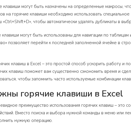
е клавиши могут быть назначены на определенные макросы, чт
ов на горячие клавиши необходимо использовать специальное м
 «Ctrl+Shift+D», чтобы автоматически удалять дубликаты в выб
е клавиши могут быть использованы для навигации по таблицам
аво» позволяет перейти к последней заполненной ячейке в стро
ячих клавиш в Excel – это простой способ ускорить работу и 
чих клавиш поможет вам существенно сэкономить время и сдел
оваться, чтобы запомнить часто используемые комбинации клав
жны горячие клавиши в Excel
евидное преимущество использования горячих клавиш – это с
ствий. Вместо поиска и выбора нужной команды в меню или ле
полнить нужную операцию.