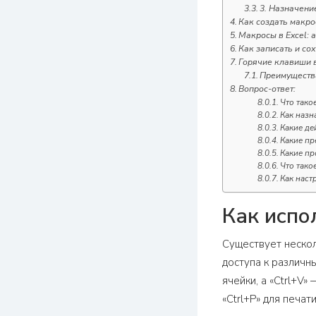
3. Назначени
Как создать макро
Макросы в Excel: 
Как записать и со
Горячие клавиши в
Преимущества
Вопрос-ответ:
Что тако
Как назн
Какие де
Какие пр
Какие пр
Что тако
Как наст
Как испо
Существует нескол
доступа к различн
ячейки, а «Ctrl+V
«Ctrl+P» для печати