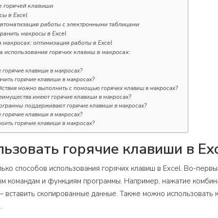
е горячей клавиши
сы в Excel
автоматизация работы с электронными таблицами
хранить макросы в Excel
 макросах: оптимизация работы в Excel
 использования горячих клавиш в макросах:
е горячие клавиши в макросах?
ачить горячие клавиши в макросах?
йствия можно выполнить с помощью горячих клавиш в макросах?
еимущества имеют горячие клавиши в макросах?
ограммы поддерживают горячие клавиши в макросах?
е горячие клавиши в макросах?
роить горячие клавиши в макросах?
льзовать горячие клавиши в Ex
ько способов использования горячих клавиш в Excel. Во-первы
ым командам и функциям программы. Например, нажатие комбин
» — вставить скопированные данные. Также можно использовать 
.