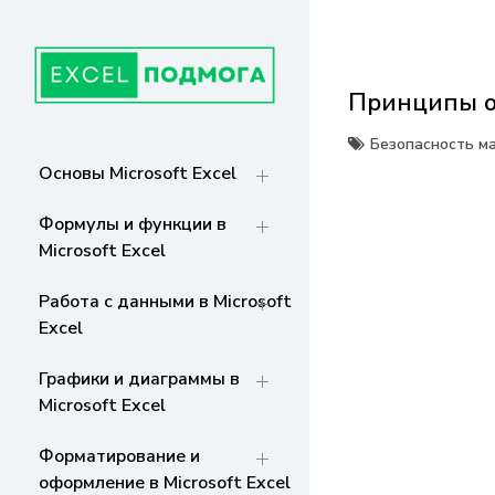
Перейти
к
содержанию
Принципы об
ГЛАВНАЯ
От основ Excel до мастерства: формулы,
графики, макросы. Обучение и советы
Безопасность м
для эффективной работы с данными. Ваш
СТРАНИЦА
Основы Microsoft Excel
путь к экспертности!
Формулы и функции в
Microsoft Excel
Работа с данными в Microsoft
Excel
Графики и диаграммы в
Microsoft Excel
Форматирование и
оформление в Microsoft Excel