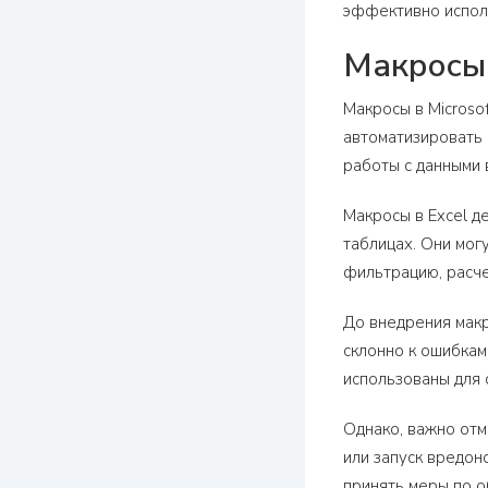
эффективно исполь
Макросы 
Макросы в Microso
автоматизировать 
работы с данными в
Макросы в Excel д
таблицах. Они мог
фильтрацию, расче
До внедрения макр
склонно к ошибкам
использованы для 
Однако, важно отм
или запуск вредон
принять меры по о