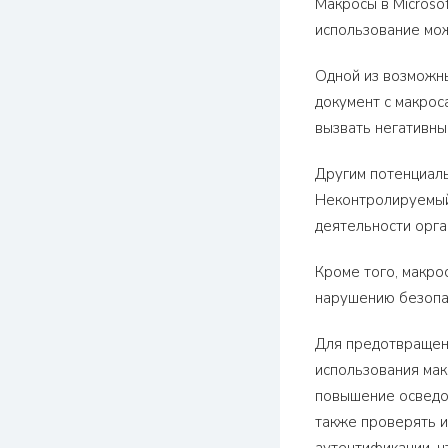
Макросы в Microso
использование мож
Одной из возможны
документ с макрос
вызвать негативны
Другим потенциаль
Неконтролируемый 
деятельности орга
Кроме того, макро
нарушению безопас
Для предотвращен
использования мак
повышение осведом
также проверять и