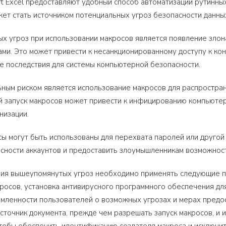
ft Excel предоставляют удобный способ автоматизации рутинны
ет стать источником потенциальных угроз безопасности данны
х угроз при использовании макросов является появление злон
ами. Это может привести к несанкционированному доступу к к
е последствия для системы компьютерной безопасности.
ным риском является использование макросов для распростра
запуск макросов может привести к инфицированию компьютера 
низации.
сы могут быть использованы для перехвата паролей или друго
ности аккаунтов и предоставить злоумышленникам возможност
ия вышеупомянутых угроз необходимо применять следующие п
росов, установка антивирусного программного обеспечения для
ленности пользователей о возможных угрозах и мерах предос
сточник документа, прежде чем разрешать запуск макросов, и