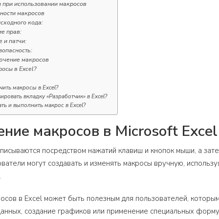
 при использовании макросов
ности макросов
исходного кода:
ие прав:
 и патчи:
зопасность:
ючение макросов
осы в Excel?
чить макросы в Excel?
вировать вкладку «Разработчик» в Excel?
ать и выполнить макрос в Excel?
ние макросов в Microsoft Excel
аписываются посредством нажатий клавиш и кнопок мыши, а зат
ователи могут создавать и изменять макросы вручную, исполь
.
сов в Excel может быть полезным для пользователей, которым
анных, создание графиков или применение специальных форму