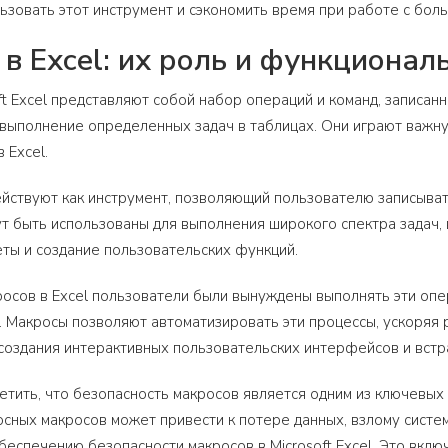
зовать этот инструмент и сэкономить время при работе с бол
в Excel: их роль и функционал
ft Excel представляют собой набор операций и команд, записан
выполнение определенных задач в таблицах. Они играют важн
 Excel.
ействуют как инструмент, позволяющий пользователю записыва
ут быть использованы для выполнения широкого спектра задач,
ты и создание пользовательских функций.
осов в Excel пользователи были вынуждены выполнять эти опе
. Макросы позволяют автоматизировать эти процессы, ускоряя 
создания интерактивных пользовательских интерфейсов и встраи
етить, что безопасность макросов является одним из ключевых
осных макросов может привести к потере данных, взлому систе
беспечению безопасности макросов в Microsoft Excel. Это вклю