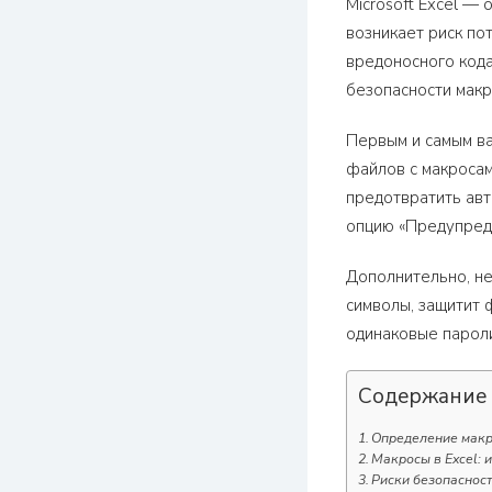
Microsoft Excel —
возникает риск по
вредоносного кода
безопасности макро
Первым и самым в
файлов с макросам
предотвратить авт
опцию «Предупреде
Дополнительно, не
символы, защитит 
одинаковые пароли
Содержание
Определение макро
Макросы в Excel: 
Риски безопаснос