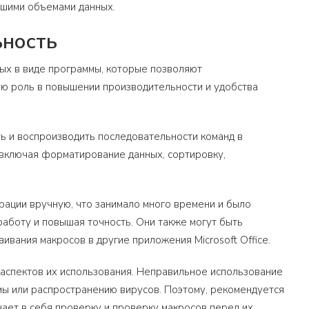
ьшими объемами данных.
ьность
ных в виде программы, которые позволяют
ую роль в повышении производительности и удобства
ть и воспроизводить последовательности команд в
 включая форматирование данных, сортировку,
рации вручную, что занимало много времени и было
работу и повышая точность. Они также могут быть
вания макросов в другие приложения Microsoft Office.
 аспектов их использования. Неправильное использование
мы или распространению вирусов. Поэтому, рекомендуется
чает в себя проверку и проверку макросов перед их