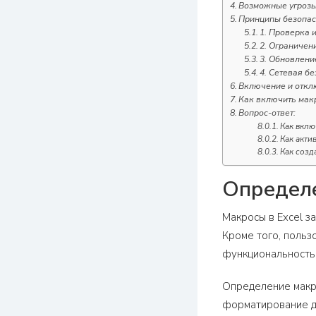
Возможные угрозы
Принципы безопас
1. Проверка 
2. Ограничен
3. Обновление
4. Сетевая бе
Включение и откл
Как включить макр
Вопрос-ответ:
Как вклю
Как акти
Как созд
Определе
Макросы в Excel з
Кроме того, польз
функциональность
Определение макро
форматирование д