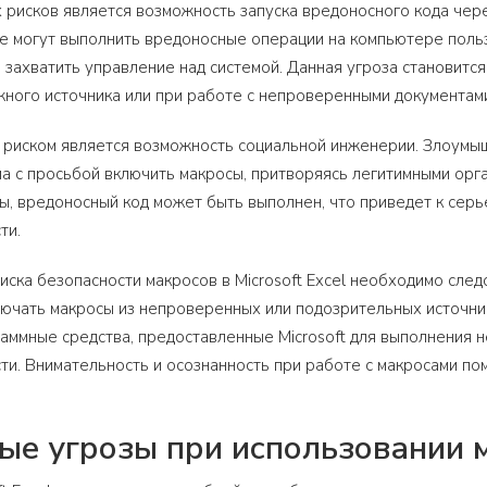
 рисков является возможность запуска вредоносного кода чер
е могут выполнить вредоносные операции на компьютере пользо
 захватить управление над системой. Данная угроза становитс
ного источника или при работе с непроверенными документам
риском является возможность социальной инженерии. Злоумыш
а с просьбой включить макросы, притворяясь легитимными орг
ы, вредоносный код может быть выполнен, что приведет к серь
ти.
иска безопасности макросов в Microsoft Excel необходимо сл
лючать макросы из непроверенных или подозрительных источни
аммные средства, предоставленные Microsoft для выполнения 
ти. Внимательность и осознанность при работе с макросами пом
е угрозы при использовании 