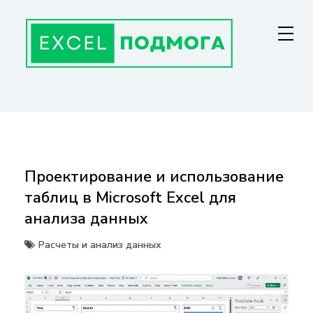
Перейти
к
содержанию
ГЛАВНАЯ СТРАНИЦА
От основ Excel до мастерства: формулы, графики, макросы. Обучение
и советы для эффективной работы с данными. Ваш путь к
экспертности!
Проектирование и использование
таблиц в Microsoft Excel для
анализа данных
Расчеты и анализ данных