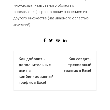
множества (называемого областью
определения) с ровно одним значением из
другого множества (называемого областью
значений).
Навигация
Как добавить
Как создать
по
дополнительные
трехмерный
записям
оси на
график в Excel
комбинированный
график в Excel
: