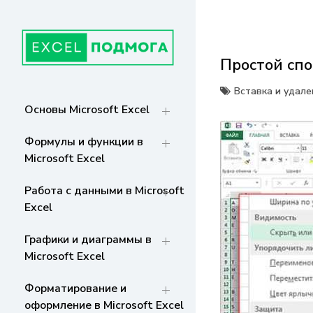
Перейти
к
содержанию
Простой спо
ГЛАВНАЯ
От основ Excel до мастерства: формулы,
графики, макросы. Обучение и советы
Вставка и удале
для эффективной работы с данными. Ваш
СТРАНИЦА
Основы Microsoft Excel
путь к экспертности!
Формулы и функции в
Microsoft Excel
Работа с данными в Microsoft
Excel
Графики и диаграммы в
Microsoft Excel
Форматирование и
оформление в Microsoft Excel