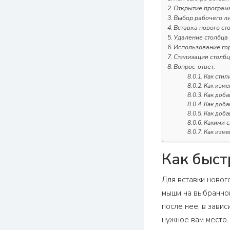
Открытие программ
Выбор рабочего лис
Вставка нового ст
Удаление столбца
Использование го
Стилизация столбц
Вопрос-ответ:
Как стил
Как изме
Как доба
Как доба
Как доба
Какими с
Как изме
Как быст
Для вставки нового
мыши на выбранной
после нее, в зави
нужное вам место.