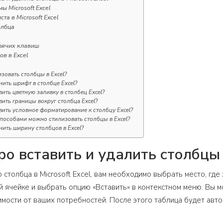
ы Microsoft Excel
та в Microsoft Excel
олбца
рячих клавиш
ов в Excel
изовать столбцы в Excel?
нить шрифт в столбце Excel?
вить цветную заливку в столбец Excel?
вить границы вокруг столбца Excel?
вить условное форматирование к столбцу Excel?
пособами можно стилизовать столбцы в Excel?
нить ширину столбцов в Excel?
ро вставить и удалить столбцы в
 столбца в Microsoft Excel, вам необходимо выбрать место, где
 ячейке и выбрать опцию «Вставить» в контекстном меню. Вы 
симости от ваших потребностей. После этого таблица будет авт