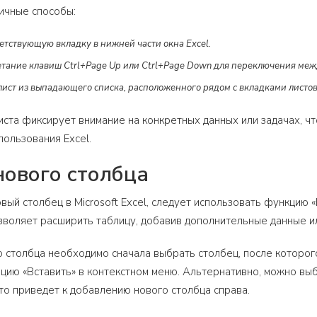
ичные способы:
етствующую вкладку в нижней части окна Excel.
етание клавиш Ctrl+Page Up или Ctrl+Page Down для переключения меж
ист из выпадающего списка, расположенного рядом с вкладками листов
ста фиксирует внимание на конкретных данных или задачах, чт
ользования Excel.
нового столбца
вый столбец в Microsoft Excel, следует использовать функцию 
зволяет расширить таблицу, добавив дополнительные данные 
о столбца необходимо сначала выбрать столбец, после которог
цию «Вставить» в контекстном меню. Альтернативно, можно вы
 что приведет к добавлению нового столбца справа.