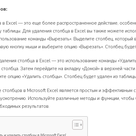
ов:
 в Excel — это еще более распространенное действие, особен
у таблицы. Для удаления столбца в Excel вы также можете исп
пользование команды «Вырезать». Выделите столбец, который вы
вую кнопку мыши и выберите опцию «Вырезать». Столбец будет
даления столбца в Excel — это использование команды «Удалить
 столбца. Затем перейдите на вкладку «Домой» в верхней части 
ите опцию «Удалить столбцы». Столбец будет удален из таблицы
е столбцов в Microsoft Excel является простым и эффективным 
усмотрению. Используйте различные методы и функции, чтобы бы
бходимых результатов.
ь и удалить столбцы в Microsoft Excel