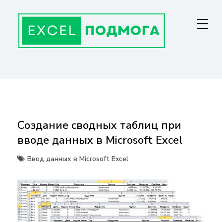
Перейти
к
содержанию
ГЛАВНАЯ СТРАНИЦА
От основ Excel до мастерства: формулы, графики, макросы. Обучение
и советы для эффективной работы с данными. Ваш путь к
экспертности!
Создание сводных таблиц при
вводе данных в Microsoft Excel
Ввод данных в Microsoft Excel