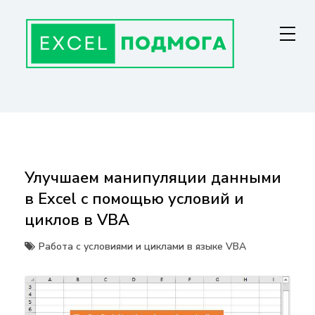
Перейти
к
содержанию
ГЛАВНАЯ СТРАНИЦА
От основ Excel до мастерства: формулы, графики, макросы. Обучение
и советы для эффективной работы с данными. Ваш путь к
экспертности!
Улучшаем манипуляции данными
в Excel с помощью условий и
циклов в VBA
Работа с условиями и циклами в языке VBA