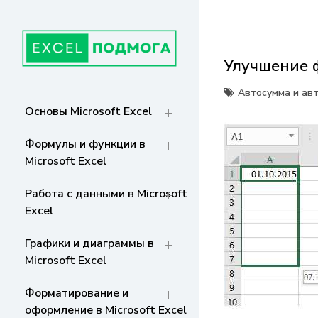
Перейти
к
содержанию
Улучшение 
ГЛАВНАЯ
От основ Excel до мастерства: формулы,
графики, макросы. Обучение и советы
Автосумма и ав
для эффективной работы с данными. Ваш
СТРАНИЦА
Основы Microsoft Excel
путь к экспертности!
Формулы и функции в
Microsoft Excel
Работа с данными в Microsoft
Excel
Графики и диаграммы в
Microsoft Excel
Форматирование и
оформление в Microsoft Excel