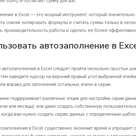
й SUM() и посчитает сумму для вас.
лнение в Excel — это мощный инструмент, который значительн
ть списки, копировать формулы и считать суммы только в неско
ь производительность работы и сделать ее более эффективно
льзовать автозаполнение в Exc
 автозаполнения в Excel следует пройти несколько простых ш
атем наведите курсор на верхний правый угол выбранной ячейк
или вправо для заполнения остальных ячеек в серии.
кже поддерживает различные опции для настройки серии данны
дели или месяцы), или даже создать собственную пользователь
 когда вам нужно создать серию данных с определенным шабл
озаполнения в Excel существенно экономит время и упрощает со