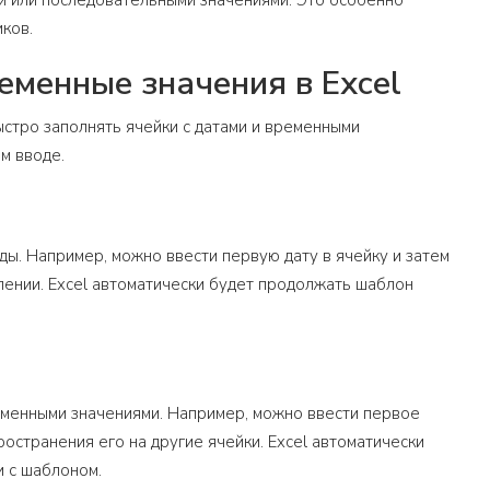
и или последовательными значениями. Это особенно
ков.
еменные значения в Excel
ыстро заполнять ячейки с датами и временными
м вводе.
ды. Например, можно ввести первую дату в ячейку и затем
лении. Excel автоматически будет продолжать шаблон
еменными значениями. Например, можно ввести первое
ространения его на другие ячейки. Excel автоматически
и с шаблоном.