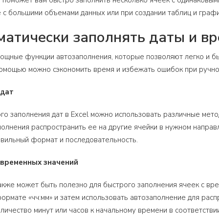
 поможет вам быстро заполнить несколько ячеек с одинаковым
 с большими объемами данных или при создании таблиц и графи
матически заполнять даты и вр
мощные функции автозаполнения, которые позволяют легко и б
помощью можно сэкономить время и избежать ошибок при ручно
 дат
го заполнения дат в Excel можно использовать различные мето
олнения распространить ее на другие ячейки в нужном направ
авильный формат и последовательность.
 временных значений
кже может быть полезно для быстрого заполнения ячеек с вр
формате «чч:мм» и затем использовать автозаполнение для расп
личество минут или часов к начальному времени в соответстви