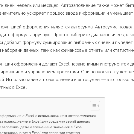
ь дней, недель или месяцев. Автозаполнение также может быть
 значительно ускоряет процесс ввода информации и уменьшает
функцией оформления является автосумма. Автосумма позволя
дить формулы вручную. Просто выберите диапазон ячеек, в ко
ки добавит формулу суммирования выбранных ячеек и выведет 
 наборами данных, таких как финансовые отчеты или статистич
ункции оформления делают Excel незаменимым инструментом д
ированием и управлением проектами. Они позволяют существе
ой. Использование автозаполнения и автосуммы — это только 
пных в Excel.
формления в Excel с использованием автозаполнения
автозаполнение в Excel для создания серий данных
 заполнять даты и временные значения в Excel
автозаполнение в Excel для создания списков