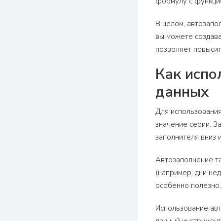
формулу с функцие
В целом, автозапо
вы можете создава
позволяет повысит
Как испо
данных
Для использования
значение серии. З
заполнителя вниз 
Автозаполнение та
(например, дни не
особенно полезно,
Использование авт