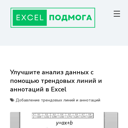
Перейти
к
содержанию
ГЛАВНАЯ СТРАНИЦА
От основ Excel до мастерства: формулы, графики, макросы. Обучение
и советы для эффективной работы с данными. Ваш путь к
экспертности!
Улучшите анализ данных с
помощью трендовых линий и
аннотаций в Excel
Добавление трендовых линий и аннотаций