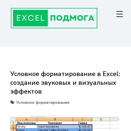
Перейти
к
содержанию
ГЛАВНАЯ СТРАНИЦА
От основ Excel до мастерства: формулы, графики, макросы. Обучение
и советы для эффективной работы с данными. Ваш путь к
экспертности!
Условное форматирование в Excel:
создание звуковых и визуальных
эффектов
Условное форматирование