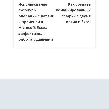
Навигация
Использование
Как создать
по
формул и
комбинированный
записям
операций с датами
график с двумя
и временем в
осями в Excel
Microsoft Excel:
эффективная
работа с данными