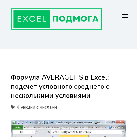
Перейти
к
содержанию
ГЛАВНАЯ СТРАНИЦА
От основ Excel до мастерства: формулы, графики, макросы. Обучение
и советы для эффективной работы с данными. Ваш путь к
экспертности!
Формула AVERAGEIFS в Excel:
подсчет условного среднего с
несколькими условиями
Функции с числами