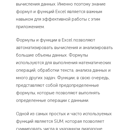
вычисления данных. Именно поэтому знание
формул и функций Excel является важным
навыком для эффективной работы с этим
приложением.
Формулы и функции в Excel позволяют
автоматизировать вычисления и анализировать
большие объемы данных. Формулы
используются для выполнения математических
операций, обработки текста, анализа данных и
много других задач. Функции, в свою очередь,
представляют собой предопределенные
формулы, которые позволяют выполнять
определенные операции с данными.
Одной из самых простых и часто используемых
функций является SUM, которая позволяет
суммировать числа в указанном диапазоне