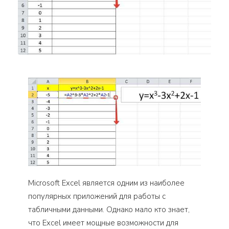
Microsoft Excel является одним из наиболее
популярных приложений для работы с
табличными данными. Однако мало кто знает,
что Excel имеет мощные возможности для