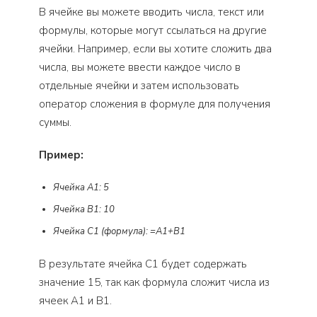
В ячейке вы можете вводить числа, текст или
формулы, которые могут ссылаться на другие
ячейки. Например, если вы хотите сложить два
числа, вы можете ввести каждое число в
отдельные ячейки и затем использовать
оператор сложения в формуле для получения
суммы.
Пример:
Ячейка A1: 5
Ячейка B1: 10
Ячейка C1 (формула): =A1+B1
В результате ячейка C1 будет содержать
значение 15, так как формула сложит числа из
ячеек A1 и B1.