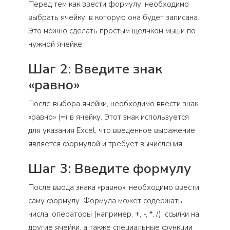
Перед тем как ввести формулу, необходимо
выбрать ячейку, в которую она будет записана.
Это можно сделать простым щелчком мыши по
нужной ячейке.
Шаг 2: Введите знак
«равно»
После выбора ячейки, необходимо ввести знак
«равно» (=) в ячейку. Этот знак используется
для указания Excel, что введенное выражение
является формулой и требует вычисления.
Шаг 3: Введите формулу
После ввода знака «равно», необходимо ввести
саму формулу. Формула может содержать
числа, операторы (например, +, -, *, /), ссылки на
другие ячейки, а также специальные функции