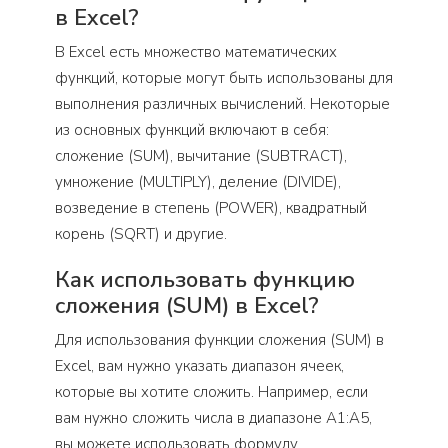
в Excel?
В Excel есть множество математических
функций, которые могут быть использованы для
выполнения различных вычислений. Некоторые
из основных функций включают в себя:
сложение (SUM), вычитание (SUBTRACT),
умножение (MULTIPLY), деление (DIVIDE),
возведение в степень (POWER), квадратный
корень (SQRT) и другие.
Как использовать функцию
сложения (SUM) в Excel?
Для использования функции сложения (SUM) в
Excel, вам нужно указать диапазон ячеек,
которые вы хотите сложить. Например, если
вам нужно сложить числа в диапазоне A1:A5,
вы можете использовать формулу