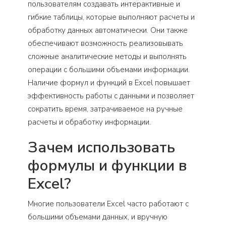
пользователям создавать интерактивные и
гибкие таблицы, которые выполняют расчеты и
обработку данных автоматически. Они также
обеспечивают возможность реализовывать
сложные аналитические методы и выполнять
операции с большими объемами информации.
Наличие формул и функций в Excel повышает
эффективность работы с данными и позволяет
сократить время, затрачиваемое на ручные
расчеты и обработку информации.
Зачем использовать
формулы и функции в
Excel?
Многие пользователи Excel часто работают с
большими объемами данных, и вручную