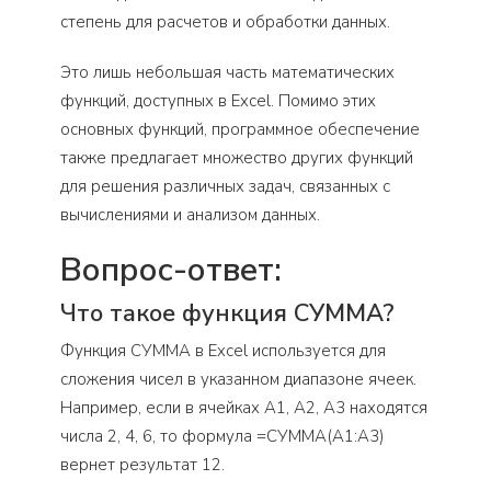
степень для расчетов и обработки данных.
Это лишь небольшая часть математических
функций, доступных в Excel. Помимо этих
основных функций, программное обеспечение
также предлагает множество других функций
для решения различных задач, связанных с
вычислениями и анализом данных.
Вопрос-ответ:
Что такое функция СУММА?
Функция СУММА в Excel используется для
сложения чисел в указанном диапазоне ячеек.
Например, если в ячейках A1, A2, A3 находятся
числа 2, 4, 6, то формула =СУММА(A1:A3)
вернет результат 12.