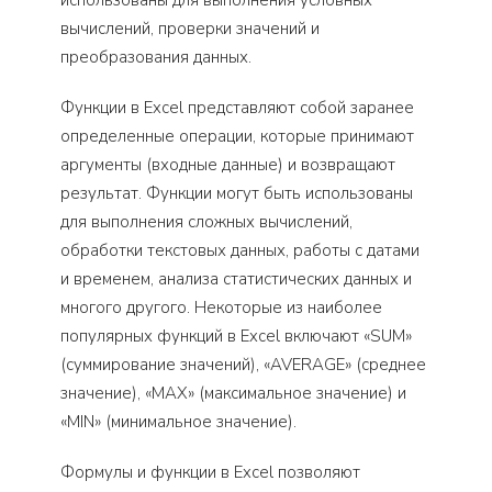
вычислений, проверки значений и
преобразования данных.
Функции в Excel представляют собой заранее
определенные операции, которые принимают
аргументы (входные данные) и возвращают
результат. Функции могут быть использованы
для выполнения сложных вычислений,
обработки текстовых данных, работы с датами
и временем, анализа статистических данных и
многого другого. Некоторые из наиболее
популярных функций в Excel включают «SUM»
(суммирование значений), «AVERAGE» (среднее
значение), «MAX» (максимальное значение) и
«MIN» (минимальное значение).
Формулы и функции в Excel позволяют