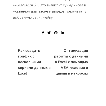
«=SUM(A1:A5)». Это вычислит сумму чисел в
указанном диапазоне и выведет результат в
выбранную вами ячейку.
Навигация
Как создать
Оптимизация
по
график с
работы с данными
записям
несколькими
в Excel с помощью
сериями данных в
VBA: условия и
Excel
циклы в макросах
: