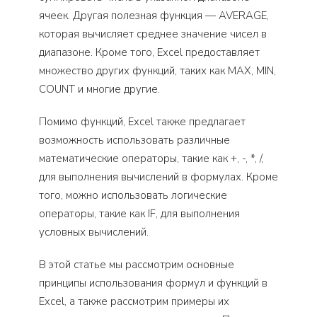
ячеек. Другая полезная функция — AVERAGE,
которая вычисляет среднее значение чисел в
диапазоне. Кроме того, Excel предоставляет
множество других функций, таких как MAX, MIN,
COUNT и многие другие.
Помимо функций, Excel также предлагает
возможность использовать различные
математические операторы, такие как +, -, *, /,
для выполнения вычислений в формулах. Кроме
того, можно использовать логические
операторы, такие как IF, для выполнения
условных вычислений.
В этой статье мы рассмотрим основные
принципы использования формул и функций в
Excel, а также рассмотрим примеры их