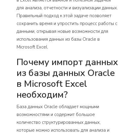
для анализа, отчетности и визуализации данных.
Правильный подход к этой задаче позволяет
сохранить время и упростить процесс работы с
данными, открывая новые возможности для
использования данных из базы Oracle в
Microsoft Excel.
Почему импорт данных
из базы данных Oracle
в Microsoft Excel
необходим?
База данных Oracle обладает мощными
возможностями и содержит большое
количество структурированных данных,
которые можно использовать для анализа и