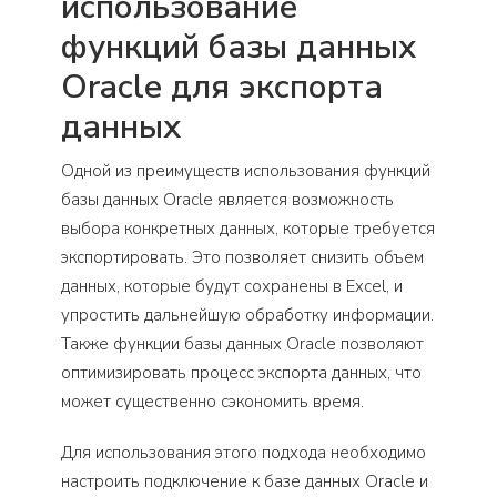
использование
функций базы данных
Oracle для экспорта
данных
Одной из преимуществ использования функций
базы данных Oracle является возможность
выбора конкретных данных, которые требуется
экспортировать. Это позволяет снизить объем
данных, которые будут сохранены в Excel, и
упростить дальнейшую обработку информации.
Также функции базы данных Oracle позволяют
оптимизировать процесс экспорта данных, что
может существенно сэкономить время.
Для использования этого подхода необходимо
настроить подключение к базе данных Oracle и