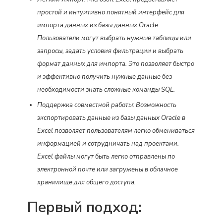
простой и интуитивно понятный интерфейс для
импорта данных из базы данных Oracle.
Пользователи могут выбрать нужные таблицы или
запросы, задать условия фильтрации и выбрать
формат данных для импорта. Это позволяет быстро
и эффективно получить нужные данные без
необходимости знать сложные команды SQL.
Поддержка совместной работы: Возможность
экспортировать данные из базы данных Oracle в
Excel позволяет пользователям легко обмениваться
информацией и сотрудничать над проектами.
Excel файлы могут быть легко отправлены по
электронной почте или загружены в облачное
хранилище для общего доступа.
Первый подход: