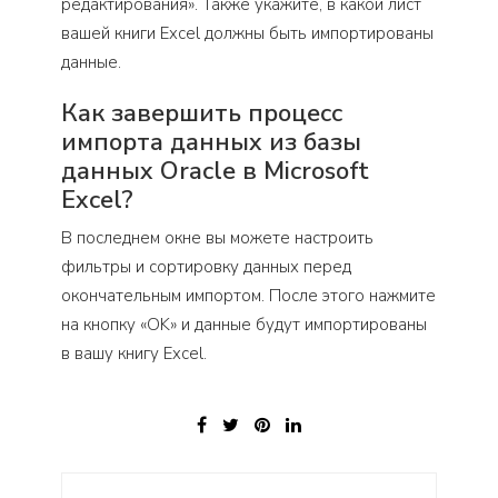
редактирования». Также укажите, в какой лист
вашей книги Excel должны быть импортированы
данные.
Как завершить процесс
импорта данных из базы
данных Oracle в Microsoft
Excel?
В последнем окне вы можете настроить
фильтры и сортировку данных перед
окончательным импортом. После этого нажмите
на кнопку «OK» и данные будут импортированы
в вашу книгу Excel.
Навигация