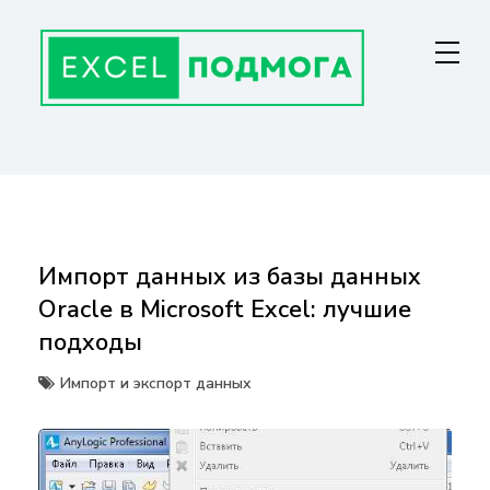
Перейти
к
содержанию
ГЛАВНАЯ СТРАНИЦА
От основ Excel до мастерства: формулы, графики, макросы. Обучение
и советы для эффективной работы с данными. Ваш путь к
экспертности!
Импорт данных из базы данных
Oracle в Microsoft Excel: лучшие
подходы
Импорт и экспорт данных