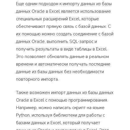
Еще одним подходом к импорту данных из базы
данных Oracle в Excel является использование
специальных расширений Excel, которые
обеспечивают прямую связь с базой данных. С
их помощью можно создать соединение с базой
данных Oracle, выполнить SQL-запрос и
получить результаты в виде таблицы в Excel.
Это позволяет обновлять данные в реальном
времени и автоматически получать последние
данные из базы данных без необходимости
повторного импорта.
Также возможен импорт данных из базы данных
Oracle в Excel с помощью программирования.
Например, можно написать скрипт на языке
Python, используя библиотеки для работы с
базами данных и Excel, который получает