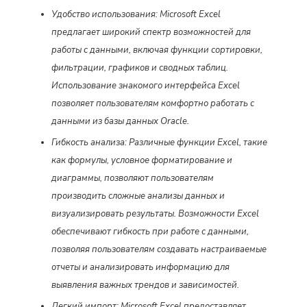
Удобство использования: Microsoft Excel
предлагает широкий спектр возможностей для
работы с данными, включая функции сортировки,
фильтрации, графиков и сводных таблиц.
Использование знакомого интерфейса Excel
позволяет пользователям комфортно работать с
данными из базы данных Oracle.
Гибкость анализа: Различные функции Excel, такие
как формулы, условное форматирование и
диаграммы, позволяют пользователям
производить сложные анализы данных и
визуализировать результаты. Возможности Excel
обеспечивают гибкость при работе с данными,
позволяя пользователям создавать настраиваемые
отчеты и анализировать информацию для
выявления важных трендов и зависимостей.
Легкий импорт: Microsoft Excel предоставляет