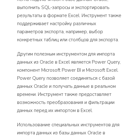
выполнить SQL-запросы и экспортировать
результаты в формате Excel. Инструмент также
поддерживает настройку различных
параметров экспорта, например, выбор
конкретных таблиц или столбцов для экспорта.
Другим полезным инструментом для импорта
данных из Oracle в Excel является Power Query,
компонент Microsoft Power BI и Microsoft Excel.
Power Query позволяет соединяться с базой
данных Oracle и получать данные в реальном
времени. Инструмент также предоставляет
возможность преобразования и фильтрации
данных перед их импортом в Excel.
Использование специальных инструментов для
импорта данных из базы данных Oracle в