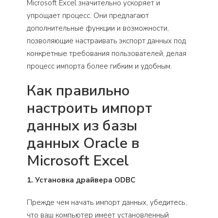
Microsoft Excel значительно ускоряет и
упрощает процесс. Они предлагают
дополнительные функции и возможности,
позволяющие настраивать экспорт данных под
конкретные требования пользователей, делая
процесс импорта более гибким и удобным.
Как правильно
настроить импорт
данных из базы
данных Oracle в
Microsoft Excel
1. Установка драйвера ODBC
Прежде чем начать импорт данных, убедитесь,
что ваш компьютер имеет установленный