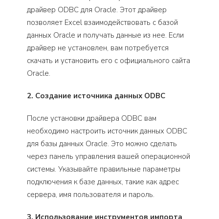
драйвер ODBC для Oracle. Этот драйвер
позволяет Excel взаимодействовать с базой
данных Oracle и получать данные из нее. Если
драйвер не установлен, вам потребуется
скачать и установить его с официального сайта
Oracle.
2. Создание источника данных ODBC
После установки драйвера ODBC вам
необходимо настроить источник данных ODBC
для базы данных Oracle. Это можно сделать
через панель управления вашей операционной
системы. Указывайте правильные параметры
подключения к базе данных, такие как адрес
сервера, имя пользователя и пароль.
3. Использование инструментов импорта