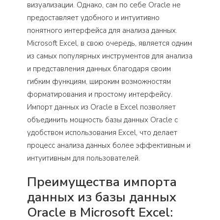
визуализации. Однако, сам по себе Oracle не
предоставляет удобного и интуитивно
понятного интерфейса для анализа данных.
Microsoft Excel, в свою очередь, является одним
из самых популярных инструментов для анализа
и представления данных благодаря своим
гибким функциям, широким возможностям
форматирования и простому интерфейсу.
Импорт данных из Oracle в Excel позволяет
объединить мощность базы данных Oracle с
удобством использования Excel, что делает
процесс анализа данных более эффективным и
интуитивным для пользователей.
Преимущества импорта
данных из базы данных
Oracle в Microsoft Excel: