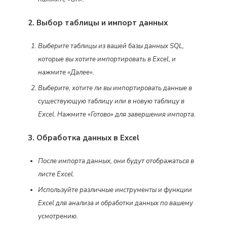
2. Выбор таблицы и импорт данных
Выберите таблицы из вашей базы данных SQL,
которые вы хотите импортировать в Excel, и
нажмите «Далее».
Выберите, хотите ли вы импортировать данные в
существующую таблицу или в новую таблицу в
Excel. Нажмите «Готово» для завершения импорта.
3. Обработка данных в Excel
После импорта данных, они будут отображаться в
листе Excel.
Используйте различные инструменты и функции
Excel для анализа и обработки данных по вашему
усмотрению.