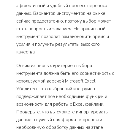
эффективный и удобный процесс переноса
данных. Вариантов инструментов на рынке
сейчас предостаточно, поэтому выбор может
стать непростым заданием. Но правильный
инструмент позволит вам экономить время и
усилия и получить результаты высокого
качества.
Одним из первых критериев выбора
инструмента должна быть его совместимость с
используемой версией Microsoft Excel.
Убедитесь, что выбранный инструмент
поддерживает все необходимые функции и
возможности для работы с Excel файлами.
Проверьте, что вы сможете импортировать
данные в нужный вам формат и провести
необходимую обработку данных на этапе