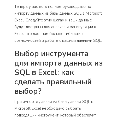
Теперь у вас есть полное руководство по
импорту данных из базы данных SQL в Microsoft
Excel. Следуйте этим шагам и ваши данные
будут доступны для анализа и манипуляции в
Excel, что даст вам больше гибкости и
возможностей в работе с вашими данными SQL.
Выбор инструмента
для импорта данных из
SQL в Excel: как
сделать правильный
выбор?
При импорте данных из базы данных SQL в
Microsoft Excel необходимо выбрать
подходящий инструмент, который обеспечит