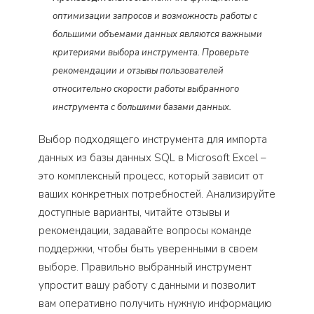
оптимизации запросов и возможность работы с
большими объемами данных являются важными
критериями выбора инструмента. Проверьте
рекомендации и отзывы пользователей
относительно скорости работы выбранного
инструмента с большими базами данных.
Выбор подходящего инструмента для импорта
данных из базы данных SQL в Microsoft Excel –
это комплексный процесс, который зависит от
ваших конкретных потребностей. Анализируйте
доступные варианты, читайте отзывы и
рекомендации, задавайте вопросы команде
поддержки, чтобы быть уверенными в своем
выборе. Правильно выбранный инструмент
упростит вашу работу с данными и позволит
вам оперативно получить нужную информацию