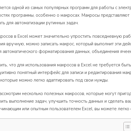
вляется одной из самых популярных программ для работы с элек
стях программы, особенно о макросах. Макросы представляют с
ать для автоматизации рутинных задач.
росов в Excel может значительно упростить повседневную рабо
ия вручную, можно записать макрос, который выполнит эти дей
я автоматического форматирования данных, объединения ячеек,
ть, что для использования макросов в Excel не требуется быть 
уитивно понятный интерфейс для записи и редактирования мак
 которые можно легко адаптировать под свои нужды.
рассмотрим несколько полезных макросов, которые могут пригод
рить выполнение задач, улучшить точность данных и сделать в
ачинающим или опытным пользователем Excel, вы можете легко о