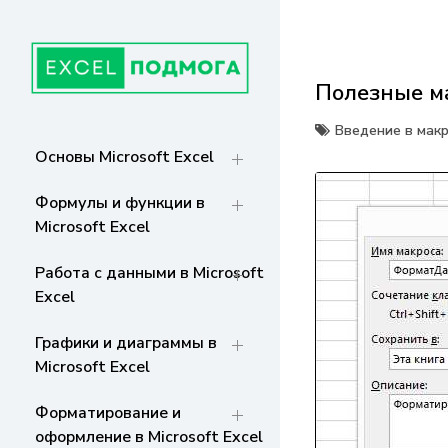
Перейти
к
содержанию
Полезные ма
ГЛАВНАЯ
От основ Excel до мастерства: формулы,
графики, макросы. Обучение и советы
Введение в мак
для эффективной работы с данными. Ваш
СТРАНИЦА
Основы Microsoft Excel
путь к экспертности!
Формулы и функции в
Microsoft Excel
Работа с данными в Microsoft
Excel
Графики и диаграммы в
Microsoft Excel
Форматирование и
оформление в Microsoft Excel