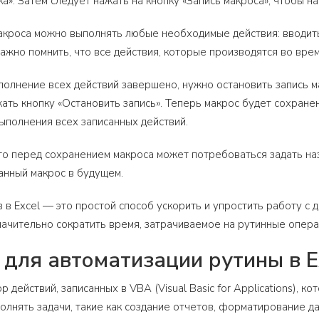
а». Затем следует нажать на кнопку «Запись макроса», чтобы на
акроса можно выполнять любые необходимые действия: вводит
 Важно помнить, что все действия, которые производятся во вре
ыполнение всех действий завершено, нужно остановить запись м
жать кнопку «Остановить запись». Теперь макрос будет сохране
ыполнения всех записанных действий.
то перед сохранением макроса может потребоваться задать наз
анный макрос в будущем.
 в Excel — это простой способ ускорить и упростить работу с
начительно сократить время, затрачиваемое на рутинные опер
для автоматизации рутины в E
 действий, записанных в VBA (Visual Basic for Applications), 
олнять задачи, такие как создание отчетов, форматирование да