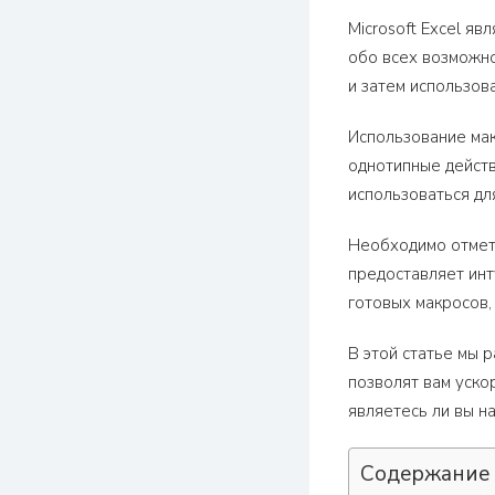
Microsoft Excel я
обо всех возможно
и затем использов
Использование мак
однотипные действ
использоваться дл
Необходимо отмети
предоставляет инт
готовых макросов,
В этой статье мы 
позволят вам уско
являетесь ли вы н
Содержание