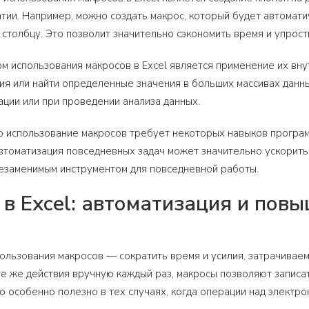
тии. Например, можно создать макрос, который будет автомат
столбцу. Это позволит значительно сэкономить время и упрост
м использования макросов в Excel является применение их вн
я или найти определенные значения в больших массивах данны
ции или при проведении анализа данных.
о использование макросов требует некоторых навыков програм
томатизация повседневных задач может значительно ускорить 
незаменимым инструментом для повседневной работы.
в Excel: автоматизация и пов
ользования макросов — сократить время и усилия, затрачиваем
те же действия вручную каждый раз, макросы позволяют записа
о особенно полезно в тех случаях, когда операции над электр