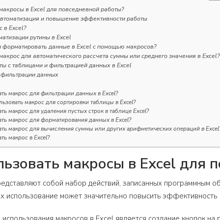
макросы в Excel для повседневной работы?
 автоматизация и повышение эффективности работы
 в Excel?
атизации рутины в Excel
и форматировать данные в Excel с помощью макросов?
макрос для автоматического рассчета суммы или среднего значения в Excel?
ы с таблицами и фильтрацией данных в Excel
 фильтрации данных
ать макрос для фильтрации данных в Excel?
льзовать макрос для сортировки таблицы в Excel?
ать макрос для удаления пустых строк в таблице Excel?
ать макрос для форматирования данных в Excel?
ать макрос для вычисления суммы или других арифметических операций в Excel
ть макрос в Excel?
льзовать макросы в Excel для 
редставляют собой набор действий, записанных программным о
Их использование может значительно повысить эффективность р
 использования макросов в Excel является создание кнопок на