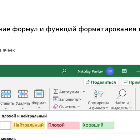
ие формул и функций форматирования в 
 ячеек