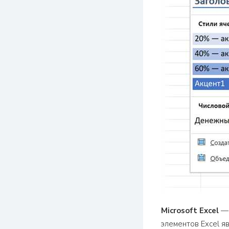
Microsoft Excel
— 
элементов Excel я