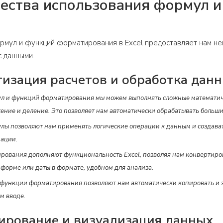
ства использования формул и
рмул и функций форматирования в Excel предоставляет нам не
 данными.
тизация расчетов и обработка дан
 и функций форматирования мы можем выполнять сложные математичес
ение и деление. Это позволяет нам автоматически обрабатывать больши
улы позволяют нам применять логические операции к данным и создава
ации.
ования дополняют функциональность Excel, позволяя нам конвертиров
 форме или даты в формате, удобном для анализа.
функции форматирования позволяют нам автоматически копировать и за
м вводе.
ирование и визуализация данных