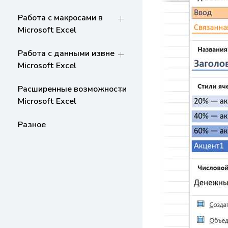
Работа с макросами в
Microsoft Excel
Работа с данными извне
Microsoft Excel
Расширенные возможности
Microsoft Excel
Разное