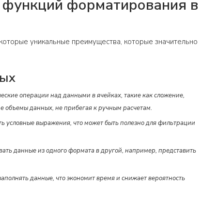
 функций форматирования в
которые уникальные преимущества, которые значительно
ных
кие операции над данными в ячейках, такие как сложение,
е объемы данных, не прибегая к ручным расчетам.
ть условные выражения, что может быть полезно для фильтрации
ать данные из одного формата в другой, например, представить
полнять данные, что экономит время и снижает вероятность