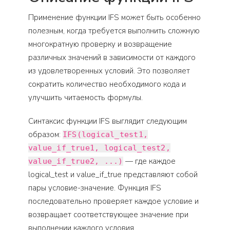
Применение функции IFS может быть особенно
полезным, когда требуется выполнить сложную
многократную проверку и возвращение
различных значений в зависимости от каждого
из удовлетворенных условий. Это позволяет
сократить количество необходимого кода и
улучшить читаемость формулы.
Синтаксис функции IFS выглядит следующим
образом:
IFS(logical_test1,
value_if_true1, logical_test2,
— где каждое
value_if_true2, ...)
logical_test и value_if_true представляют собой
пары условие-значение. Функция IFS
последовательно проверяет каждое условие и
возвращает соответствующее значение при
выполнении каждого условия.