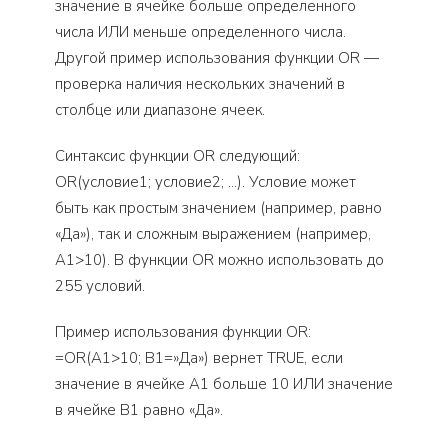
значение в ячейке больше определенного
числа ИЛИ меньше определенного числа.
Другой пример использования функции OR —
проверка наличия нескольких значений в
столбце или диапазоне ячеек.
Синтаксис функции OR следующий:
OR(условие1; условие2; …). Условие может
быть как простым значением (например, равно
«Да»), так и сложным выражением (например,
A1>10). В функции OR можно использовать до
255 условий.
Пример использования функции OR:
=OR(A1>10; B1=»Да») вернет TRUE, если
значение в ячейке A1 больше 10 ИЛИ значение
в ячейке B1 равно «Да».