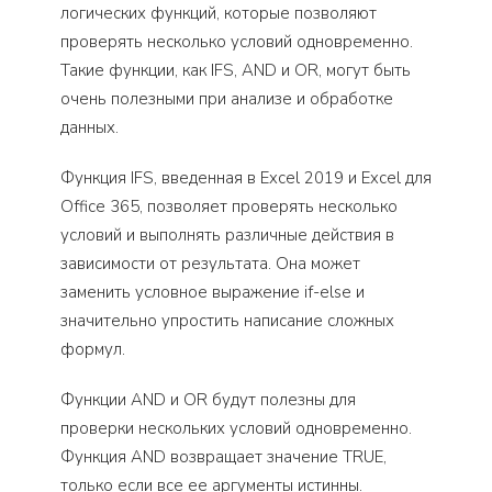
логических функций, которые позволяют
проверять несколько условий одновременно.
Такие функции, как IFS, AND и OR, могут быть
очень полезными при анализе и обработке
данных.
Функция IFS, введенная в Excel 2019 и Excel для
Office 365, позволяет проверять несколько
условий и выполнять различные действия в
зависимости от результата. Она может
заменить условное выражение if-else и
значительно упростить написание сложных
формул.
Функции AND и OR будут полезны для
проверки нескольких условий одновременно.
Функция AND возвращает значение TRUE,
только если все ее аргументы истинны.