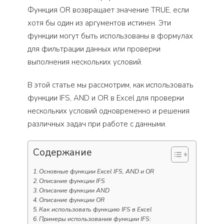
Функция OR возвращает значение TRUE, если
хотя бы один из аргументов истинен. Эти
функции могут быть использованы в формулах
для фильтрации данных или проверки
выполнения нескольких условий.
В этой статье мы рассмотрим, как использовать
функции IFS, AND и OR в Excel для проверки
нескольких условий одновременно и решения
различных задач при работе с данными.
Содержание
Основные функции Excel IFS, AND и OR
Описание функции IFS
Описание функции AND
Описание функции OR
Как использовать функцию IFS в Excel
Примеры использования функции IFS: