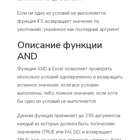
Если ни одно из условий не выполняется,
функция IFS возвращает значение по
умолчанию, указанное как последний аргумент.
Описание функции
AND
Функция AND в Excel позволяет проверять
несколько условий одновременно и возвращать
истинное значение, если все условия
выполнены, либо ложное значение, если хотя
бы одно из условий не выполняется.
Данная функция принимает до 255 аргументов,
каждый из которых должен быть логическим
значением (TRUE или FALSE), и возвращает