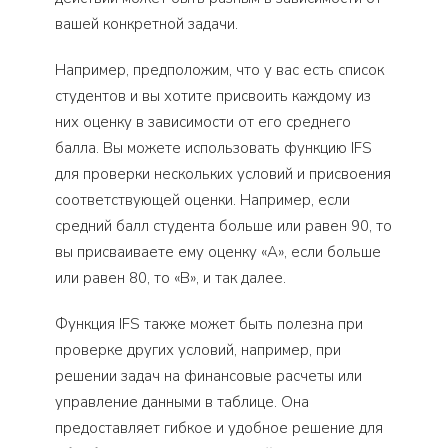
вашей конкретной задачи.
Например, предположим, что у вас есть список
студентов и вы хотите присвоить каждому из
них оценку в зависимости от его среднего
балла. Вы можете использовать функцию IFS
для проверки нескольких условий и присвоения
соответствующей оценки. Например, если
средний балл студента больше или равен 90, то
вы присваиваете ему оценку «A», если больше
или равен 80, то «B», и так далее.
Функция IFS также может быть полезна при
проверке других условий, например, при
решении задач на финансовые расчеты или
управление данными в таблице. Она
предоставляет гибкое и удобное решение для