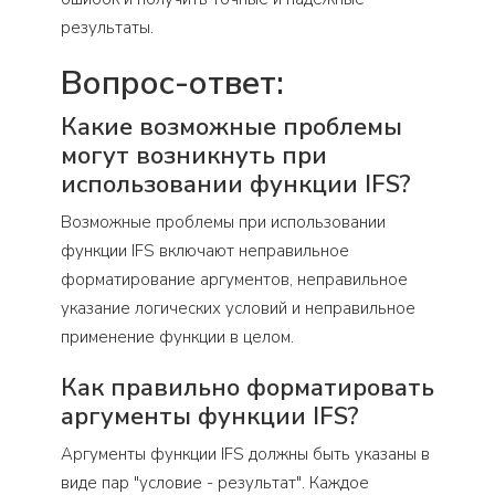
результаты.
Вопрос-ответ:
Какие возможные проблемы
могут возникнуть при
использовании функции IFS?
Возможные проблемы при использовании
функции IFS включают неправильное
форматирование аргументов, неправильное
указание логических условий и неправильное
применение функции в целом.
Как правильно форматировать
аргументы функции IFS?
Аргументы функции IFS должны быть указаны в
виде пар "условие - результат". Каждое