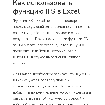
Как использовать
функцию IFS в Excel
Функция IFS в Excel позволяет проверять
несколько условий одновременно и выполнять
различные действия в зависимости от их
результатов. При использовании функции IFS
важно указать все условия, которые нужно
проверить, и действия, которые нужно
выполнить в случае выполнения каждого
условия.
Для начала, необходимо записать функцию IFS
в ячейку, указав первое условие и
соответствующее действие. Затем, можно
добавлять дополнительные условия и действия,
разделяя их запятой. Количество условий и
действий может быть разным в зависимости от