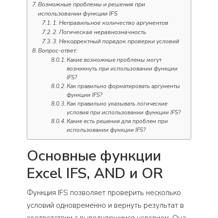
Возможные проблемы и решения при
использовании функции IFS
1. Неправильное количество аргументов
2. Логическая неравнозначность
3. Некорректный порядок проверки условий
Вопрос-ответ:
Какие возможные проблемы могут
возникнуть при использовании функции
IFS?
Как правильно форматировать аргументы
функции IFS?
Как правильно указывать логические
условия при использовании функции IFS?
Какие есть решения для проблем при
использовании функции IFS?
Основные функции
Excel IFS, AND и OR
Функция IFS позволяет проверить несколько
условий одновременно и вернуть результат в