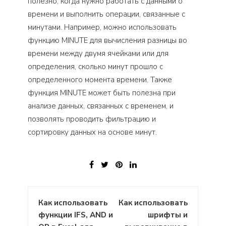
полезно, когда нужно работать с данными о
времени и выполнить операции, связанные с
минутами. Например, можно использовать
функцию MINUTE для вычисления разницы во
времени между двумя ячейками или для
определения, сколько минут прошло с
определенного момента времени. Также
функция MINUTE может быть полезна при
анализе данных, связанных с временем, и
позволять проводить фильтрацию и
сортировку данных на основе минут.
Навигация
Как использовать
Как использовать
по
функции IFS, AND и
шрифты и