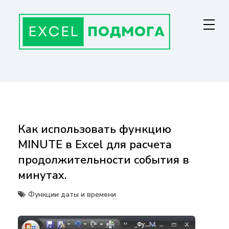
Перейти
к
содержанию
ГЛАВНАЯ СТРАНИЦА
От основ Excel до мастерства: формулы, графики, макросы. Обучение
и советы для эффективной работы с данными. Ваш путь к
экспертности!
Как использовать функцию
MINUTE в Excel для расчета
продолжительности события в
минутах.
Функции даты и времени