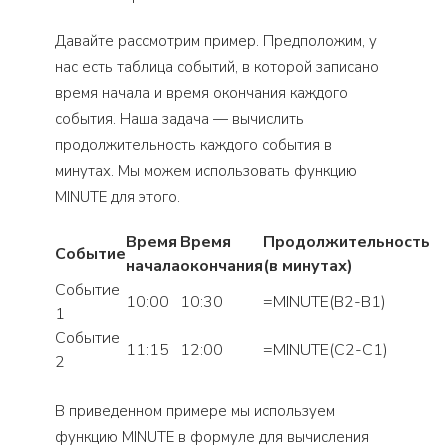
Давайте рассмотрим пример. Предположим, у
нас есть таблица событий, в которой записано
время начала и время окончания каждого
события. Наша задача — вычислить
продолжительность каждого события в
минутах. Мы можем использовать функцию
MINUTE для этого.
Время
Время
Продолжительность
Событие
начала
окончания
(в минутах)
Событие
10:00
10:30
=MINUTE(B2-B1)
1
Событие
11:15
12:00
=MINUTE(C2-C1)
2
В приведенном примере мы используем
функцию MINUTE в формуле для вычисления