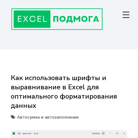
Перейти
к
содержанию
ГЛАВНАЯ СТРАНИЦА
От основ Excel до мастерства: формулы, графики, макросы. Обучение
и советы для эффективной работы с данными. Ваш путь к
экспертности!
Как использовать шрифты и
выравнивание в Excel для
оптимального форматирования
данных
Автосумма и автозаполнение