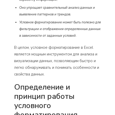
Оно упрощает сравнительный анализ данных и
выявление паттернов и трендов.
Условное форматирование может быть полезно для
фильтрации и отображения определенных данных
в зависимости от заданных условий.
В целом, условное форматирование в Excel
является мощным инструментом для анализа и
визуализации данных, позволяющим быстро и
легко обнаруживать и понимать особенности и
свойства данных.
Определение и
принцип работы
условного
форматирования