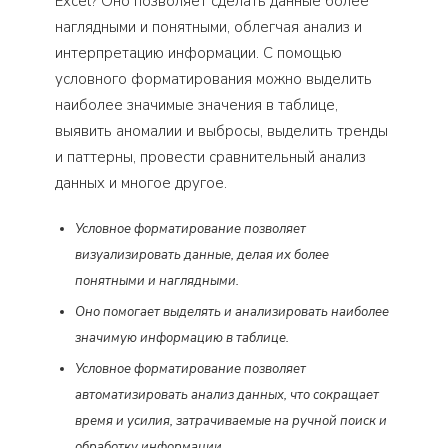
Excel? Оно позволяет сделать данные более
наглядными и понятными, облегчая анализ и
интерпретацию информации. С помощью
условного форматирования можно выделить
наиболее значимые значения в таблице,
выявить аномалии и выбросы, выделить тренды
и паттерны, провести сравнительный анализ
данных и многое другое.
Условное форматирование позволяет
визуализировать данные, делая их более
понятными и наглядными.
Оно помогает выделять и анализировать наиболее
значимую информацию в таблице.
Условное форматирование позволяет
автоматизировать анализ данных, что сокращает
время и усилия, затрачиваемые на ручной поиск и
обработку информации.