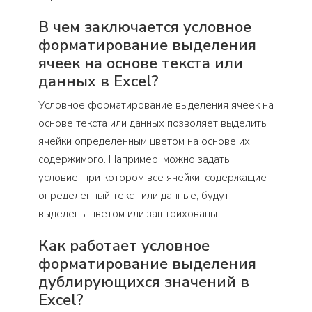
В чем заключается условное
форматирование выделения
ячеек на основе текста или
данных в Excel?
Условное форматирование выделения ячеек на
основе текста или данных позволяет выделить
ячейки определенным цветом на основе их
содержимого. Например, можно задать
условие, при котором все ячейки, содержащие
определенный текст или данные, будут
выделены цветом или заштрихованы.
Как работает условное
форматирование выделения
дублирующихся значений в
Excel?