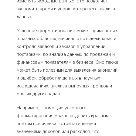
изменять исходные данные. Это позволяет
экономить время и упрощает процесс анализа
данных.
Условное форматирование может применяться
в разных областях, начиная от отслеживания и
контроля запасов и заказов в управлении
поставками, до анализа данных по продажам и
финансовым показателям в бизнесе. Оно также
может быть полезным для выявления аномалий
и ошибок, обработки данных в научных
исследованиях, анализа рыночных трендов и
многих других задач.
Например, с помощью условного
форматирования можно выделить красным
цветом все ячейки с отрицательными
значениями доходов или расходов, что