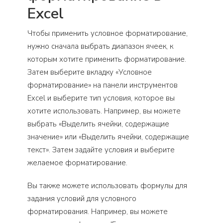
Excel
Чтобы применить условное форматирование,
нужно сначала выбрать диапазон ячеек, к
которым хотите применить форматирование.
Затем выберите вкладку «Условное
форматирование» на панели инструментов
Excel и выберите тип условия, которое вы
хотите использовать. Например, вы можете
выбрать «Выделить ячейки, содержащие
значение» или «Выделить ячейки, содержащие
текст». Затем задайте условия и выберите
желаемое форматирование.
Вы также можете использовать формулы для
задания условий для условного
форматирования. Например, вы можете