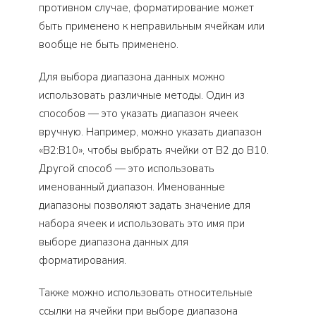
противном случае, форматирование может
быть применено к неправильным ячейкам или
вообще не быть применено.
Для выбора диапазона данных можно
использовать различные методы. Один из
способов — это указать диапазон ячеек
вручную. Например, можно указать диапазон
«B2:B10», чтобы выбрать ячейки от B2 до B10.
Другой способ — это использовать
именованный диапазон. Именованные
диапазоны позволяют задать значение для
набора ячеек и использовать это имя при
выборе диапазона данных для
форматирования.
Также можно использовать относительные
ссылки на ячейки при выборе диапазона