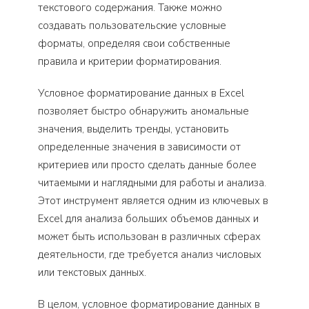
текстового содержания. Также можно
создавать пользовательские условные
форматы, определяя свои собственные
правила и критерии форматирования.
Условное форматирование данных в Excel
позволяет быстро обнаружить аномальные
значения, выделить тренды, установить
определенные значения в зависимости от
критериев или просто сделать данные более
читаемыми и наглядными для работы и анализа.
Этот инструмент является одним из ключевых в
Excel для анализа больших объемов данных и
может быть использован в различных сферах
деятельности, где требуется анализ числовых
или текстовых данных.
В целом, условное форматирование данных в