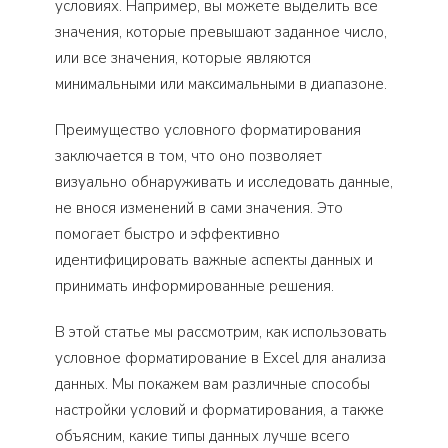
условиях. Например, вы можете выделить все
значения, которые превышают заданное число,
или все значения, которые являются
минимальными или максимальными в диапазоне.
Преимущество условного форматирования
заключается в том, что оно позволяет
визуально обнаруживать и исследовать данные,
не внося изменений в сами значения. Это
помогает быстро и эффективно
идентифицировать важные аспекты данных и
принимать информированные решения.
В этой статье мы рассмотрим, как использовать
условное форматирование в Excel для анализа
данных. Мы покажем вам различные способы
настройки условий и форматирования, а также
объясним, какие типы данных лучше всего