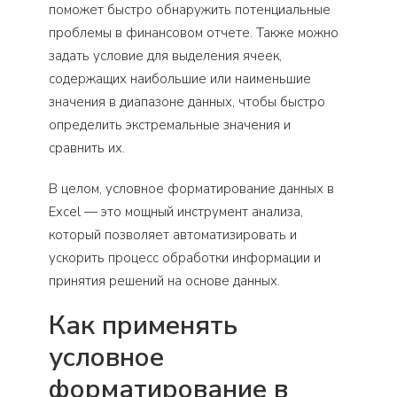
поможет быстро обнаружить потенциальные
проблемы в финансовом отчете. Также можно
задать условие для выделения ячеек,
содержащих наибольшие или наименьшие
значения в диапазоне данных, чтобы быстро
определить экстремальные значения и
сравнить их.
В целом, условное форматирование данных в
Excel — это мощный инструмент анализа,
который позволяет автоматизировать и
ускорить процесс обработки информации и
принятия решений на основе данных.
Как применять
условное
форматирование в