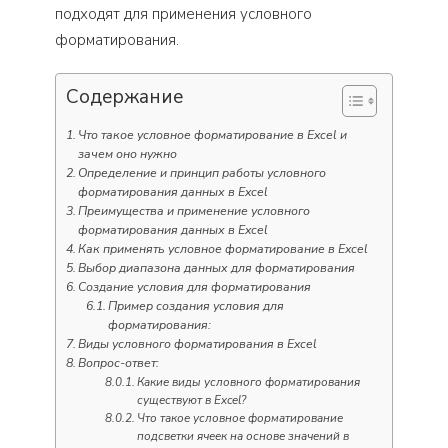
подходят для применения условного
форматирования.
Содержание
Что такое условное форматирование в Excel и
зачем оно нужно
Определение и принцип работы условного
форматирования данных в Excel
Преимущества и применение условного
форматирования данных в Excel
Как применять условное форматирование в Excel
Выбор диапазона данных для форматирования
Создание условия для форматирования
Пример создания условия для
форматирования:
Виды условного форматирования в Excel
Вопрос-ответ:
Какие виды условного форматирования
существуют в Excel?
Что такое условное форматирование
подсветки ячеек на основе значений в