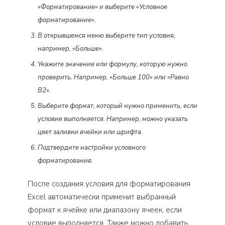
«Форматирование» и выберите «Условное
форматирование».
В открывшемся меню выберите тип условия,
например, «Больше».
Укажите значение или формулу, которую нужно
проверить. Например, «Больше 100» или «Равно
B2».
Выберите формат, который нужно применить, если
условие выполняется. Например, можно указать
цвет заливки ячейки или шрифта.
Подтвердите настройки условного
форматирования.
После создания условия для форматирования
Excel автоматически применит выбранный
формат к ячейке или диапазону ячеек, если
условие выполняется. Также можно добавить