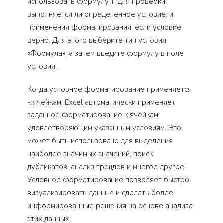
использовать формулу IF для проверки,
выполняется ли определенное условие, и
применения форматирования, если условие
верно. Для этого выберите тип условия
«Формула», а затем введите формулу в поле
условия.
Когда условное форматирование применяется
к ячейкам, Excel автоматически применяет
заданное форматирование к ячейкам,
удовлетворяющим указанным условиям. Это
может быть использовано для выделения
наиболее значимых значений, поиск
дубликатов, анализ трендов и многое другое.
Условное форматирование позволяет быстро
визуализировать данные и сделать более
информированные решения на основе анализа
этих данных.