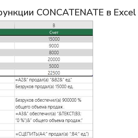
функции CONCATENATE в Excel