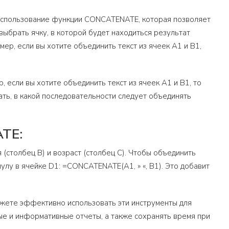
— использование функции CONCATENATE, которая позволяет
выбрать ячку, в которой будет находиться результат
р, если вы хотите объединить текст из ячеек A1 и B1,
 если вы хотите объединить текст из ячеек A1 и B1, то
ать, в какой последовательности следует объединять
TE:
я (столбец B) и возраст (столбец C). Чтобы объединить
лу в ячейке D1: =CONCATENATE(A1, » «, B1). Это добавит
можете эффективно использовать эти инструменты для
ые и информативные отчеты, а также сохранять время при