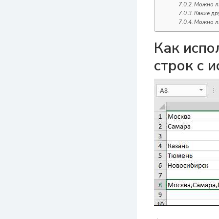
Можно ли
Какие др
Можно ли
Как испо
строк с 