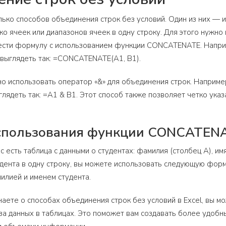
олько способов объединения строк без условий. Один из них 
ко ячеек или диапазонов ячеек в одну строку. Для этого нужно 
ести формулу с использованием функции CONCATENATE. Наприме
выглядеть так: =CONCATENATE(A1, B1).
но использовать оператор «&» для объединения строк. Например,
лядеть так: =A1 & B1. Этот способ также позволяет четко указ
спользования функции CONCATENA
 есть таблица с данными о студентах: фамилия (столбец A), им
дента в одну строку, вы можете использовать следующую форму
илией и именем студента.
знаете о способах объединения строк без условий в Excel, вы 
за данных в таблицах. Это поможет вам создавать более удобн