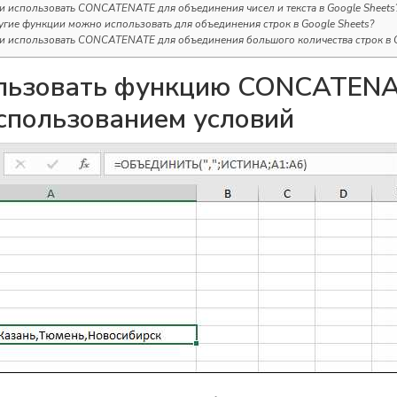
 использовать CONCATENATE для объединения чисел и текста в Google Sheets
угие функции можно использовать для объединения строк в Google Sheets?
 использовать CONCATENATE для объединения большого количества строк в G
льзовать функцию CONCATENAT
использованием условий