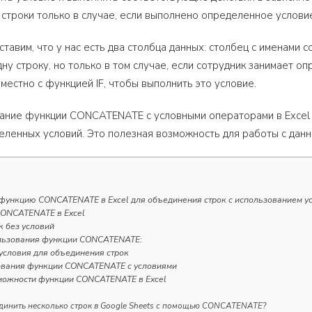
строки только в случае, если выполнено определенное услови
тавим, что у нас есть два столбца данных: столбец с именами 
дну строку, но только в том случае, если сотрудник занимает
стно с функцией IF, чтобы выполнить это условие.
вание функции CONCATENATE с условными операторами в Excel 
ленных условий. Это полезная возможность для работы с данн
 функцию CONCATENATE в Excel для объединения строк с использованием у
ONCATENATE в Excel
к без условий
льзования функции CONCATENATE:
условия для объединения строк
ования функции CONCATENATE с условиями
ожности функции CONCATENATE в Excel
динить несколько строк в Google Sheets с помощью CONCATENATE?