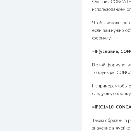
Функция CONCATENA
использованием оп
Чтобы использоват
если вам нужно об
формулу:
=IF(условие, CON
В этой формуле, в
то функция CONCAT
Например, чтобы о
следующую форму
=IF(C1>10, CONCA
Таким образом, в 
значение в ячейке