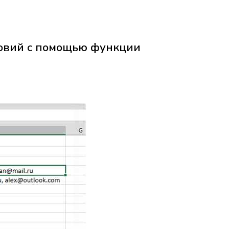
словий с помощью функции