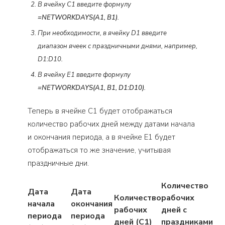
В ячейку C1 введите формулу
=NETWORKDAYS(A1, B1)
.
При необходимости, в ячейку D1 введите
диапазон ячеек с праздничными днями, например,
D1:D10.
В ячейку E1 введите формулу
=NETWORKDAYS(A1, B1, D1:D10)
.
Теперь в ячейке C1 будет отображаться
количество рабочих дней между датами начала
и окончания периода, а в ячейке E1 будет
отображаться то же значение, учитывая
праздничные дни.
Количество
Дата
Дата
Количество
рабочих
начала
окончания
рабочих
дней с
периода
периода
дней (C1)
праздниками