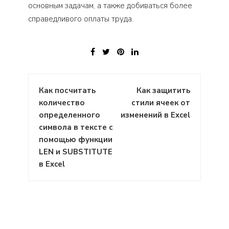
основным задачам, а также добиваться более
справедливого оплаты труда.
Навигация
Как посчитать
Как защитить
по
количество
стили ячеек от
записям
определенного
изменений в Excel
символа в тексте с
помощью функции
LEN и SUBSTITUTE
в Excel
: