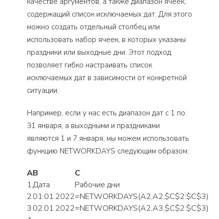
качестве аргументов, а также диапазон ячеек,
содержащий список исключаемых дат. Для этого
можно создать отдельный столбец или
использовать набор ячеек, в которых указаны
праздники или выходные дни. Этот подход
позволяет гибко настраивать список
исключаемых дат в зависимости от конкретной
ситуации.
Например, если у нас есть диапазон дат с 1 по
31 января, а выходными и праздниками
являются 1 и 7 января, мы можем использовать
функцию NETWORKDAYS следующим образом:
A
B
C
1
Дата
Рабочие дни
2
01.01.2022
=NETWORKDAYS(A2,A2,$C$2:$C$3)
3
02.01.2022
=NETWORKDAYS(A2,A3,$C$2:$C$3)