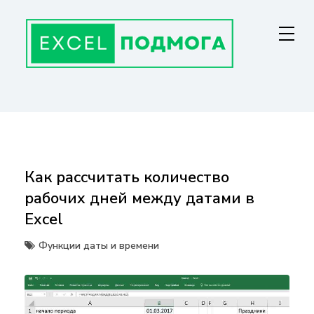
Перейти
к
содержанию
ГЛАВНАЯ СТРАНИЦА
От основ Excel до мастерства: формулы, графики, макросы. Обучение
и советы для эффективной работы с данными. Ваш путь к
экспертности!
Как рассчитать количество
рабочих дней между датами в
Excel
Функции даты и времени