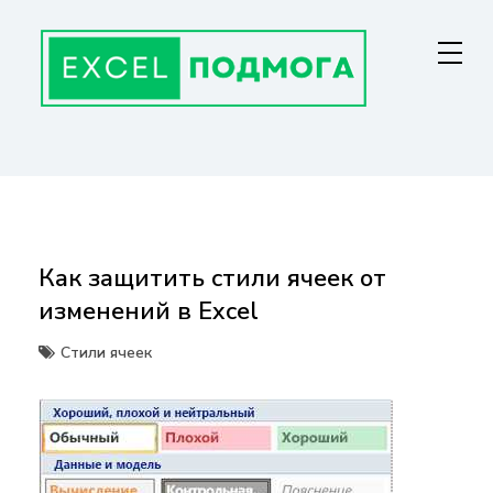
Перейти
к
содержанию
ГЛАВНАЯ СТРАНИЦА
От основ Excel до мастерства: формулы, графики, макросы. Обучение
и советы для эффективной работы с данными. Ваш путь к
экспертности!
Как защитить стили ячеек от
изменений в Excel
Стили ячеек