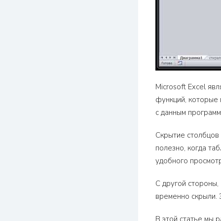
Microsoft Excel я
функций, которые
с данным программ
Скрытие столбцов 
полезно, когда та
удобного просмотр
С другой стороны,
временно скрыли. 
В этой статье мы р