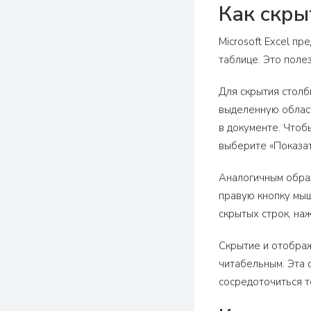
Как скры
Microsoft Excel п
таблице. Это поле
Для скрытия столб
выделенную област
в документе. Чтоб
выберите «Показат
Аналогичным образ
правую кнопку мыш
скрытых строк, на
Скрытие и отображ
читабельным. Эта 
сосредоточиться т