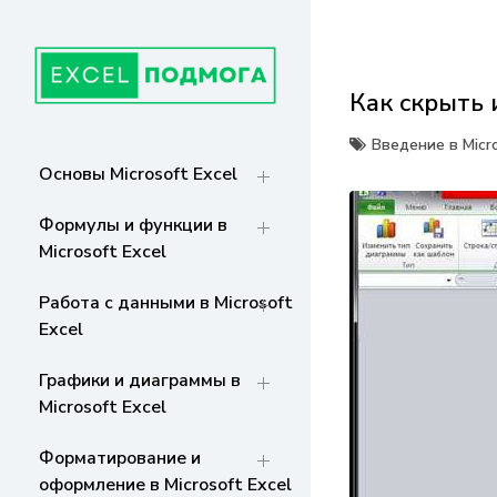
Перейти
к
содержанию
Как скрыть 
ГЛАВНАЯ
От основ Excel до мастерства: формулы,
графики, макросы. Обучение и советы
Введение в Micro
для эффективной работы с данными. Ваш
СТРАНИЦА
Основы Microsoft Excel
путь к экспертности!
Формулы и функции в
Microsoft Excel
Работа с данными в Microsoft
Excel
Графики и диаграммы в
Microsoft Excel
Форматирование и
оформление в Microsoft Excel