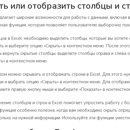
ть или отобразить столбцы и стр
редлагает широкие возможности для работы с данными, включая 
зная функция, которая позволяет пользователю выборочно пок
цов в Excel, необходимо выделить столбцы, которые вы хотите
ь и выберите опцию «Скрыть» в контекстном меню. После этого 
ы вернуть скрытые столбцы, выделите столбцы справа и слева 
ь» в контекстном меню.
ом можно скрывать и отображать строки в Excel. Для этого ну
и и выбрать опцию «Скрыть» в контекстном меню. Для отображ
жмите правую кнопку мыши и выберите «Показать» в контекстно
ение столбцов и строк в Excel помогает упростить работу с 
функция особенно полезна, когда вам необходимо скрыть опре
олько на нужной информации. Используйте эти функции уместно