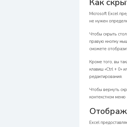
Как скры
Microsoft Excel п
не нужен определе
Чтобы скрыть стол
правую кнопку мыш
сможете отобразит
Кроме того, вы та
клавиш «Ctrl + 0» 
редактирования.
Чтобы вернуть скр
контекстном меню 
Отображе
Excel предоставля