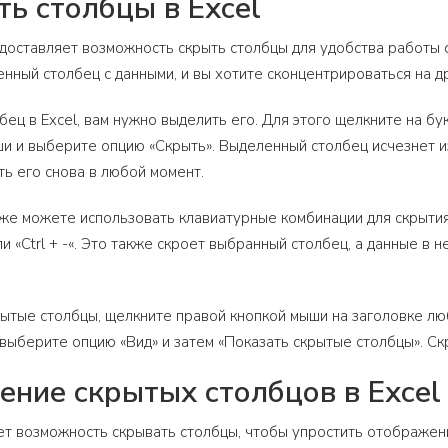
ть столбцы в Excel
редоставляет возможность скрыть столбцы для удобства работы 
нный столбец с данными, и вы хотите сконцентрироваться на др
бец в Excel, вам нужно выделить его. Для этого щелкните на бу
и и выберите опцию «Скрыть». Выделенный столбец исчезнет из
ь его снова в любой момент.
кже можете использовать клавиатурные комбинации для скрыти
или «Ctrl + -«. Это также скроет выбранный столбец, а данные в
ытые столбцы, щелкните правой кнопкой мыши на заголовке люб
выберите опцию «Вид» и затем «Показать скрытые столбцы». Ск
ние скрытых столбцов в Excel
ет возможность скрывать столбцы, чтобы упростить отображени