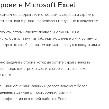
оки в Microsoft Excel
возможность скрыть или отобразить столбцы и строки в
азывать или скрывать определенные данные в документе.
 скрыть, затем нажмите правую кнопку мыши на
столбцы исчезнут из таблицы, но данные в них останутся
от скрытых столбцов, затем нажмите правую кнопку мыши и
жно выделить строки, которые хотите скрыть, нажать
ения скрытых строк, выделите строки выше и ниже
м меню.
большими объемами данных и делает документ более
деленные данные от посторонних глаз или
 и эффективно в своей работе с Excel.