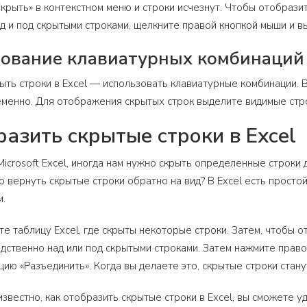
крыть» в контекстном меню и строки исчезнут. Чтобы отобразит
 и под скрытыми строками, щелкните правой кнопкой мыши и в
зование клавиатурных комбинаций
ыть строки в Excel — использовать клавиатурные комбинации. В
менно. Для отображения скрытых строк выделите видимые строк
разить скрытые строки в Excel
Microsoft Excel, иногда нам нужно скрыть определенные строки
но вернуть скрытые строки обратно на вид? В Excel есть прост
м.
те таблицу Excel, где скрыты некоторые строки. Затем, чтобы 
дственно над или под скрытыми строками. Затем нажмите право
ию «Разъединить». Когда вы делаете это, скрытые строки стану
 известно, как отобразить скрытые строки в Excel, вы сможете 