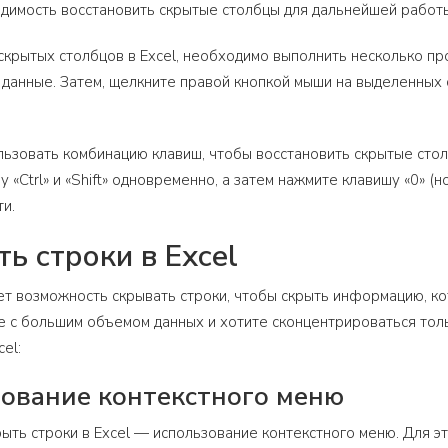
димость восстановить скрытые столбцы для дальнейшей работы
крытых столбцов в Excel, необходимо выполнить несколько пр
данные. Затем, щелкните правой кнопкой мыши на выделенных 
ьзовать комбинацию клавиш, чтобы восстановить скрытые столб
 «Ctrl» и «Shift» одновременно, а затем нажмите клавишу «0» (
и.
ть строки в Excel
ет возможность скрывать строки, чтобы скрыть информацию, ко
е с большим объемом данных и хотите сконцентрироваться тол
el:
зование контекстного меню
ыть строки в Excel — использование контекстного меню. Для э