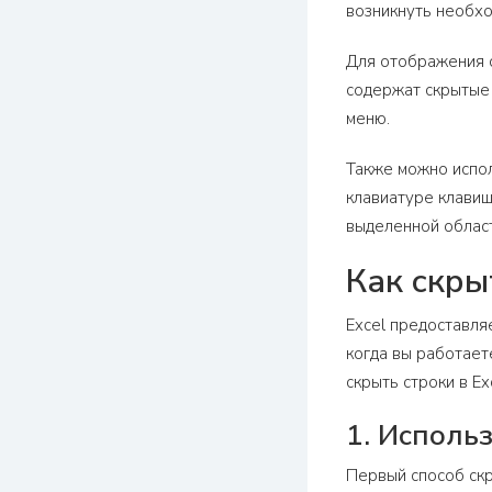
возникнуть необхо
Для отображения с
содержат скрытые 
меню.
Также можно испол
клавиатуре клавишу
выделенной област
Как скры
Excel предоставля
когда вы работает
скрыть строки в Exc
1. Исполь
Первый способ скр