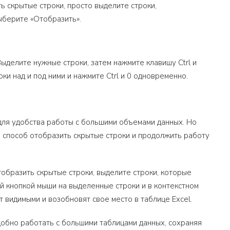
ь скрытые строки, просто выделите строки,
ыберите «Отобразить».
ыделите нужные строки, затем нажмите клавишу Ctrl и
и над и под ними и нажмите Ctrl и 0 одновременно.
 для удобства работы с большими объемами данных. Но
ой способ отобразить скрытые строки и продолжить работу
отобразить скрытые строки, выделите строки, которые
й кнопкой мыши на выделенные строки и в контекстном
т видимыми и возобновят свое место в таблице Excel.
удобно работать с большими таблицами данных, сохраняя