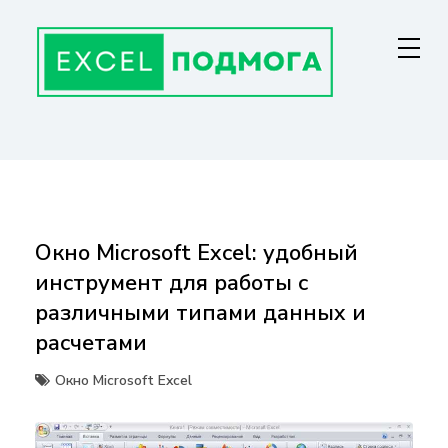
Перейти
к
содержанию
ГЛАВНАЯ СТРАНИЦА
От основ Excel до мастерства: формулы, графики, макросы. Обучение
и советы для эффективной работы с данными. Ваш путь к
экспертности!
Окно Microsoft Excel: удобный
инструмент для работы с
различными типами данных и
расчетами
Окно Microsoft Excel