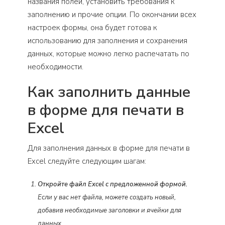
названия полей, установить требования к
заполнению и прочие опции. По окончании всех
настроек формы, она будет готова к
использованию для заполнения и сохранения
данных, которые можно легко распечатать по
необходимости.
Как заполнить данные
в форме для печати в
Excel
Для заполнения данных в форме для печати в
Excel следуйте следующим шагам:
Откройте файл Excel с предложенной формой.
Если у вас нет файла, можете создать новый,
добавив необходимые заголовки и ячейки для
данных.