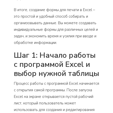
В итоге, создание формы для печати в Excel –
это простой и удобный способ собирать и
организовывать данные. Вы можете создавать
индивидуальные формы для различных целей и
задач, и экономить время и усилия при вводе и
обработке информации.
Шаг 1: Начало работы
с программой Excel и
выбор нужной таблицы
Процесс работы с программой Excel начинается
с открытия самой программы. После запуска
Excel на экране открывается пустой рабочий
лист, который пользователь может
использовать для создания и редактирования