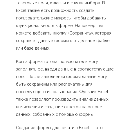
текстовые поля, флажки и списки выбора. В
Excel также есть возможность создать
пользовательские макросы, чтобы добавить
функциональность к форме. Например, вы
можете добавить кнопку «Сохранить», которая
сохраняет данные формы в отдельном файле
или базе данных.
Когда форма готова, пользователи могут
заполнять ее, вводя данные в соответствующие
поля. После заполнения формы данные могут
быть сохранены или распечатаны для
последующего использования. Функции Excel
также позволяют производить анализ данных,
вычисления и создание отчетов на основе
данных, собранных с помощью формы.
Создание формы для печати в Excel — это