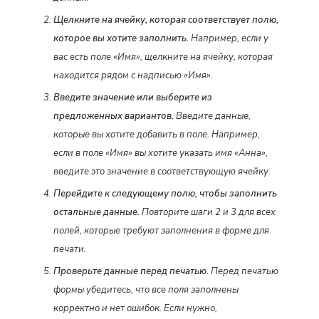
Щелкните на ячейку, которая соответствует полю,
которое вы хотите заполнить.
Например, если у
вас есть поле «Имя», щелкните на ячейку, которая
находится рядом с надписью «Имя».
Введите значение или выберите из
предложенных вариантов.
Введите данные,
которые вы хотите добавить в поле. Например,
если в поле «Имя» вы хотите указать имя «Анна»,
введите это значение в соответствующую ячейку.
Перейдите к следующему полю, чтобы заполнить
остальные данные.
Повторите шаги 2 и 3 для всех
полей, которые требуют заполнения в форме для
печати.
Проверьте данные перед печатью.
Перед печатью
формы убедитесь, что все поля заполнены
корректно и нет ошибок. Если нужно,