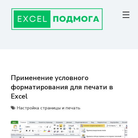
Перейти
к
содержанию
ГЛАВНАЯ СТРАНИЦА
От основ Excel до мастерства: формулы, графики, макросы. Обучение
и советы для эффективной работы с данными. Ваш путь к
экспертности!
Применение условного
форматирования для печати в
Excel
Настройка страницы и печать