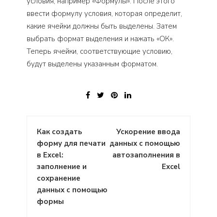
условия, например «Формулы». После этого
ввести формулу условия, которая определит,
какие ячейки должны быть выделены. Затем
выбрать формат выделения и нажать «ОК».
Теперь ячейки, соответствующие условию,
будут выделены указанным форматом.
Навигация
Как создать
Ускорение ввода
по
форму для печати
данных с помощью
записям
в Excel:
автозаполнения в
заполнение и
Excel
сохранение
данных с помощью
формы