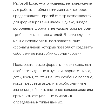
Microsoft Excel — это мощнейшее приложение
для работы с табличными данными, которое
предоставляет широкий спектр возможностей
для форматирования ячеек. Однако, иногда
встроенные форматы не удовлетворяют всем
требованиям пользователей. В таких случаях
можно использовать пользовательские
форматы ячеек, которые позволяют создавать
собственные настройки форматирования.
Пользовательские форматы ячеек позволяют
отобразить данные в нужном формате: числа,
даты, время, текст и т.д. Это особенно полезно,
когда требуется выделить особо значимые
значения, добавить цветовое кодирование или
применить специальные символы к
определенным типам данных.