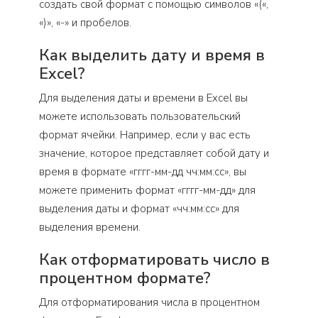
создать свой формат с помощью символов «(«,
«)», «-» и пробелов.
Как выделить дату и время в
Excel?
Для выделения даты и времени в Excel вы
можете использовать пользовательский
формат ячейки. Например, если у вас есть
значение, которое представляет собой дату и
время в формате «гггг-мм-дд чч:мм:сс», вы
можете применить формат «гггг-мм-дд» для
выделения даты и формат «чч:мм:сс» для
выделения времени.
Как отформатировать число в
процентном формате?
Для отформатирования числа в процентном