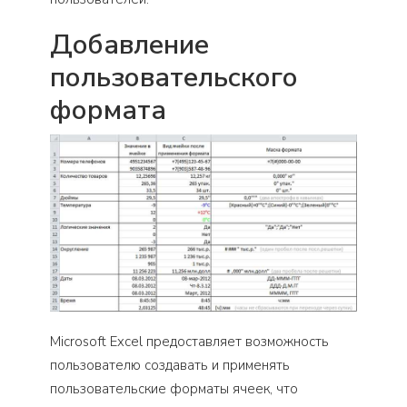
Добавление
пользовательского
формата
Microsoft Excel предоставляет возможность
пользователю создавать и применять
пользовательские форматы ячеек, что