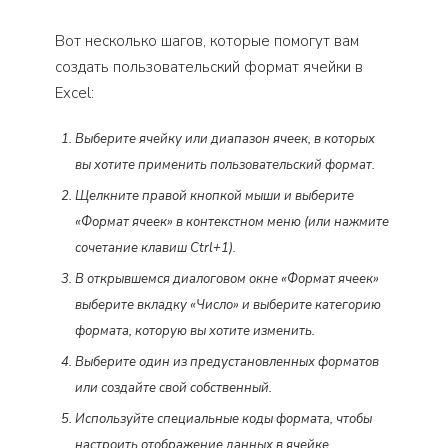
Вот несколько шагов, которые помогут вам
создать пользовательский формат ячейки в
Excel:
Выберите ячейку или диапазон ячеек, в которых
вы хотите применить пользовательский формат.
Щелкните правой кнопкой мыши и выберите
«Формат ячеек» в контекстном меню (или нажмите
сочетание клавиш Ctrl+1).
В открывшемся диалоговом окне «Формат ячеек»
выберите вкладку «Число» и выберите категорию
формата, которую вы хотите изменить.
Выберите один из предустановленных форматов
или создайте свой собственный.
Используйте специальные коды формата, чтобы
настроить отображение данных в ячейке.