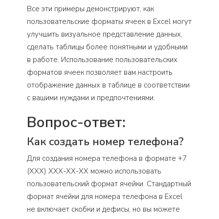
Все эти примеры демонстрируют, как
пользовательские форматы ячеек в Excel могут
улучшить визуальное представление данных,
сделать таблицы более понятными и удобными
в работе. Использование пользовательских
форматов ячеек позволяет вам настроить
отображение данных в таблице в соответствии
с вашими нуждами и предпочтениями.
Вопрос-ответ:
Как создать номер телефона?
Для создания номера телефона в формате +7
(XXX) XXX-XX-XX можно использовать
пользовательский формат ячейки. Стандартный
формат ячейки для номера телефона в Excel
не включает скобки и дефисы, но вы можете