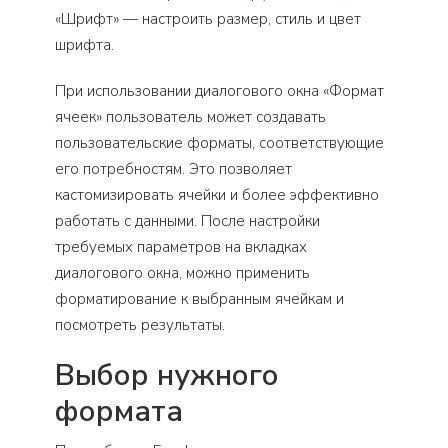
«Шрифт» — настроить размер, стиль и цвет
шрифта.
При использовании диалогового окна «Формат
ячеек» пользователь может создавать
пользовательские форматы, соответствующие
его потребностям. Это позволяет
кастомизировать ячейки и более эффективно
работать с данными. После настройки
требуемых параметров на вкладках
диалогового окна, можно применить
форматирование к выбранным ячейкам и
посмотреть результаты.
Выбор нужного
формата