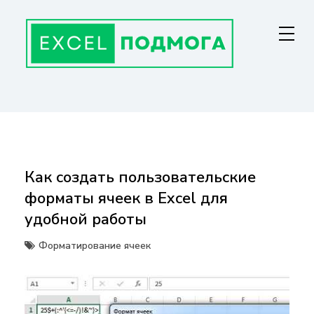
Перейти
к
содержанию
ГЛАВНАЯ СТРАНИЦА
От основ Excel до мастерства: формулы, графики, макросы. Обучение
и советы для эффективной работы с данными. Ваш путь к
экспертности!
Как создать пользовательские
форматы ячеек в Excel для
удобной работы
Форматирование ячеек