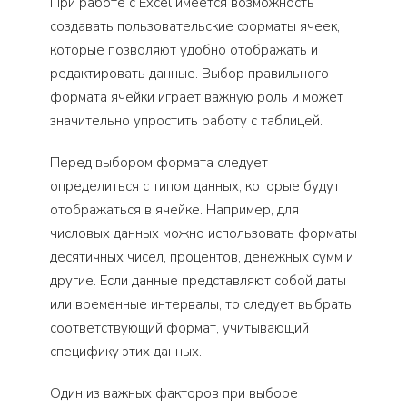
При работе с Excel имеется возможность
создавать пользовательские форматы ячеек,
которые позволяют удобно отображать и
редактировать данные. Выбор правильного
формата ячейки играет важную роль и может
значительно упростить работу с таблицей.
Перед выбором формата следует
определиться с типом данных, которые будут
отображаться в ячейке. Например, для
числовых данных можно использовать форматы
десятичных чисел, процентов, денежных сумм и
другие. Если данные представляют собой даты
или временные интервалы, то следует выбрать
соответствующий формат, учитывающий
специфику этих данных.
Один из важных факторов при выборе