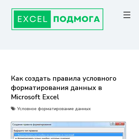
Перейти
к
содержанию
ГЛАВНАЯ СТРАНИЦА
От основ Excel до мастерства: формулы, графики, макросы. Обучение
и советы для эффективной работы с данными. Ваш путь к
экспертности!
Как создать правила условного
форматирования данных в
Microsoft Excel
Условное форматирование данных