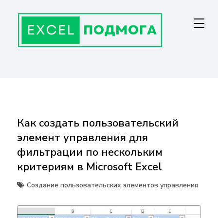
Перейти
к
содержанию
ГЛАВНАЯ СТРАНИЦА
От основ Excel до мастерства: формулы, графики, макросы. Обучение
и советы для эффективной работы с данными. Ваш путь к
экспертности!
Как создать пользовательский
элемент управления для
фильтрации по нескольким
критериям в Microsoft Excel
Создание пользовательских элементов управления