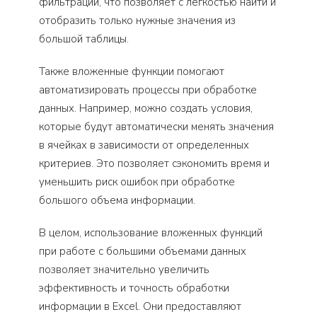
фильтрации, что позволяет с легкостью найти и
отобразить только нужные значения из
большой таблицы.
Также вложенные функции помогают
автоматизировать процессы при обработке
данных. Например, можно создать условия,
которые будут автоматически менять значения
в ячейках в зависимости от определенных
критериев. Это позволяет сэкономить время и
уменьшить риск ошибок при обработке
большого объема информации.
В целом, использование вложенных функций
при работе с большими объемами данных
позволяет значительно увеличить
эффективность и точность обработки
информации в Excel. Они предоставляют