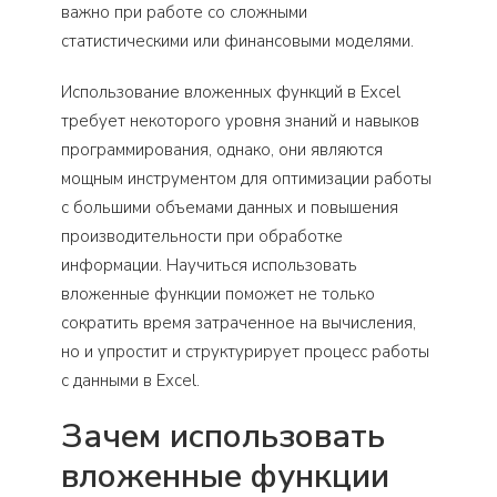
важно при работе со сложными
статистическими или финансовыми моделями.
Использование вложенных функций в Excel
требует некоторого уровня знаний и навыков
программирования, однако, они являются
мощным инструментом для оптимизации работы
с большими объемами данных и повышения
производительности при обработке
информации. Научиться использовать
вложенные функции поможет не только
сократить время затраченное на вычисления,
но и упростит и структурирует процесс работы
с данными в Excel.
Зачем использовать
вложенные функции