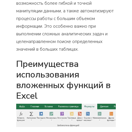
возможность более гибкой и точной
манипуляции данными, а также автоматизируют
процессы работы с большим объемом
информации. Это особенно важно при
выполнении сложных аналитических задач и
целенаправленном поиске определенных
значений в больших таблицах.
Преимущества
использования
вложенных функций в
Excel