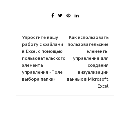
Навигация
Упростите вашу
Как использовать
по
работу с файлами
пользовательские
записям
в Excel с помощью
элементы
пользовательского
управления для
элемента
создания
управления «Поле
визуализации
выбора папки»
данных в Microsoft
Excel
: