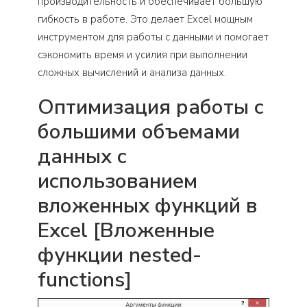
производительность и обеспечивает большую
гибкость в работе. Это делает Excel мощным
инструментом для работы с данными и помогает
сэкономить время и усилия при выполнении
сложных вычислений и анализа данных.
Оптимизация работы с
большими объемами
данных с
использованием
вложенных функций в
Excel [Вложенные
функции nested-
functions]