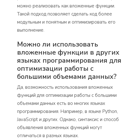
можно реализовать как вложенные функции.
Такой подход позволяет сделать код более
модульным и понятным и оптимизировать его
выполнение.
Можно ли использовать
вложенные функции в других
языках программирования для
оптимизации работы с
большими объемами данных?
Да, возможность использования вложенных
функций для оптимизации работы с большими
объемами данных есть во многих языках
программирования. Например, в языке Python,
JavaScript и других. Однако, синтаксис и способ
объявления вложенных функций могут
отличаться в разных языках.