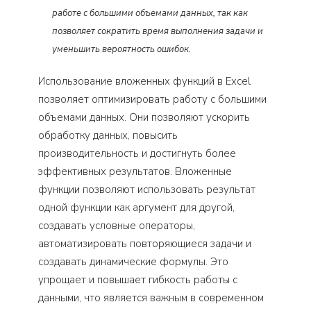
работе с большими объемами данных, так как
позволяет сократить время выполнения задачи и
уменьшить вероятность ошибок.
Использование вложенных функций в Excel
позволяет оптимизировать работу с большими
объемами данных. Они позволяют ускорить
обработку данных, повысить
производительность и достигнуть более
эффективных результатов. Вложенные
функции позволяют использовать результат
одной функции как аргумент для другой,
создавать условные операторы,
автоматизировать повторяющиеся задачи и
создавать динамические формулы. Это
упрощает и повышает гибкость работы с
данными, что является важным в современном