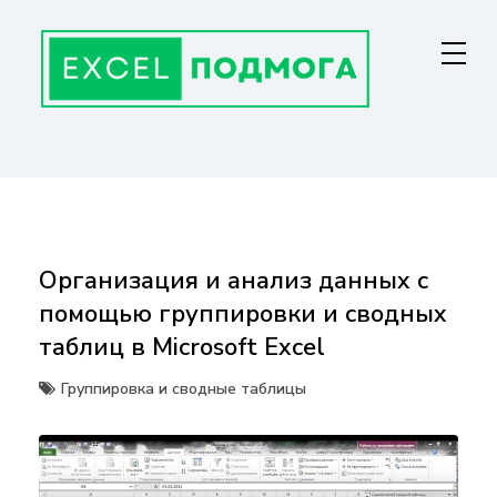
Перейти
к
содержанию
ГЛАВНАЯ СТРАНИЦА
От основ Excel до мастерства: формулы, графики, макросы. Обучение
и советы для эффективной работы с данными. Ваш путь к
экспертности!
Организация и анализ данных с
помощью группировки и сводных
таблиц в Microsoft Excel
Группировка и сводные таблицы