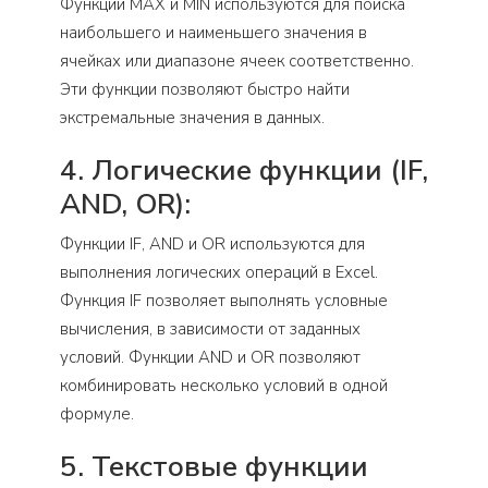
Функции MAX и MIN используются для поиска
наибольшего и наименьшего значения в
ячейках или диапазоне ячеек соответственно.
Эти функции позволяют быстро найти
экстремальные значения в данных.
4. Логические функции (IF,
AND, OR):
Функции IF, AND и OR используются для
выполнения логических операций в Excel.
Функция IF позволяет выполнять условные
вычисления, в зависимости от заданных
условий. Функции AND и OR позволяют
комбинировать несколько условий в одной
формуле.
5. Текстовые функции