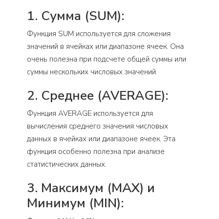
1. Сумма (SUM):
Функция SUM используется для сложения
значений в ячейках или диапазоне ячеек. Она
очень полезна при подсчете общей суммы или
суммы нескольких числовых значений.
2. Среднее (AVERAGE):
Функция AVERAGE используется для
вычисления среднего значения числовых
данных в ячейках или диапазоне ячеек. Эта
функция особенно полезна при анализе
статистических данных.
3. Максимум (MAX) и
Минимум (MIN):