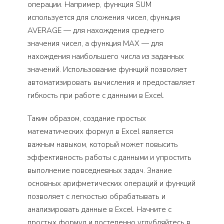
операции. Например, функция SUM
используется для сложения чисел, функция
AVERAGE — для нахождения среднего
значения чисел, а функция MAX — для
нахождения наибольшего числа из заданных
значений. Использование функций позволяет
автоматизировать вычисления и предоставляет
гибкость при работе с данными в Excel.
Таким образом, создание простых
математических формул в Excel является
важным навыком, который может повысить
эффективность работы с данными и упростить
выполнение повседневных задач. Знание
основных арифметических операций и функций
позволяет с легкостью обрабатывать и
анализировать данные в Excel. Начните с
простых формул и постепенно углубляйтесь в