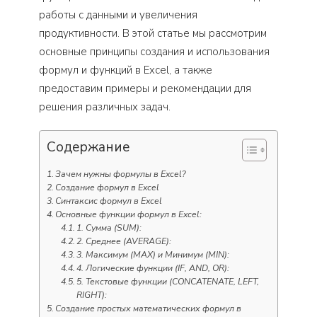
работы с данными и увеличения
продуктивности. В этой статье мы рассмотрим
основные принципы создания и использования
формул и функций в Excel, а также
предоставим примеры и рекомендации для
решения различных задач.
Содержание
Зачем нужны формулы в Excel?
Создание формул в Excel
Синтаксис формул в Excel
Основные функции формул в Excel:
1. Сумма (SUM):
2. Среднее (AVERAGE):
3. Максимум (MAX) и Минимум (MIN):
4. Логические функции (IF, AND, OR):
5. Текстовые функции (CONCATENATE, LEFT,
RIGHT):
Создание простых математических формул в