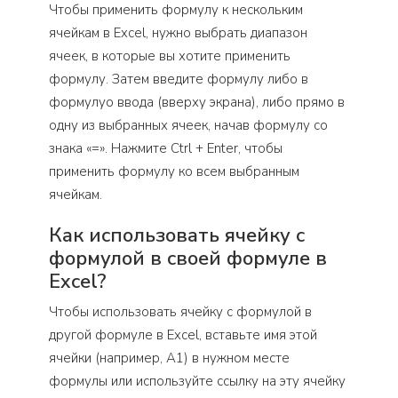
Чтобы применить формулу к нескольким
ячейкам в Excel, нужно выбрать диапазон
ячеек, в которые вы хотите применить
формулу. Затем введите формулу либо в
формулуо ввода (вверху экрана), либо прямо в
одну из выбранных ячеек, начав формулу со
знака «=». Нажмите Ctrl + Enter, чтобы
применить формулу ко всем выбранным
ячейкам.
Как использовать ячейку с
формулой в своей формуле в
Exсel?
Чтобы использовать ячейку с формулой в
другой формуле в Excel, вставьте имя этой
ячейки (например, A1) в нужном месте
формулы или используйте ссылку на эту ячейку