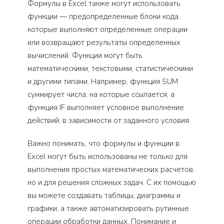
Формулы в Excel также могут использовать
функции — предопределенные блоки кода,
которые выполняют определенные операции
или возвращают результаты определенных
вычислений. Функции могут быть
математическими, текстовыми, статистическими
и другими типами. Например, функция SUM
суммирует числа, на которые ссылается, а
функция IF выполняет условное выполнение
действий, в зависимости от заданного условия.
Важно понимать, что формулы и функции в
Excel могут быть использованы не только для
выполнения простых математических расчетов,
но и для решения сложных задач. С их помощью
вы можете создавать таблицы, диаграммы и
графики, а также автоматизировать рутинные
операции обработки данных. Понимание и