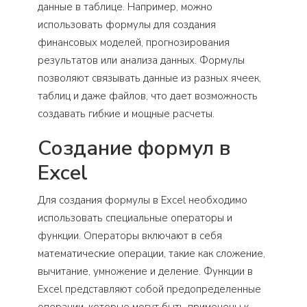
данные в таблице. Например, можно
использовать формулы для создания
финансовых моделей, прогнозирования
результатов или анализа данных. Формулы
позволяют связывать данные из разных ячеек,
таблиц и даже файлов, что дает возможность
создавать гибкие и мощные расчеты.
Создание формул в
Excel
Для создания формулы в Excel необходимо
использовать специальные операторы и
функции. Операторы включают в себя
математические операции, такие как сложение,
вычитание, умножение и деление. Функции в
Excel представляют собой предопределенные
операции, которые могут быть применены к