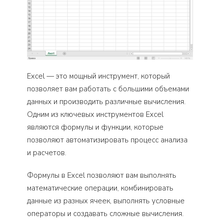
Excel — это мощный инструмент, который
позволяет вам работать с большими объемами
данных и производить различные вычисления.
Одним из ключевых инструментов Excel
являются формулы и функции, которые
позволяют автоматизировать процесс анализа
и расчетов.
Формулы в Excel позволяют вам выполнять
математические операции, комбинировать
данные из разных ячеек, выполнять условные
операторы и создавать сложные вычисления.