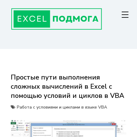
Перейти
к
содержанию
ГЛАВНАЯ СТРАНИЦА
От основ Excel до мастерства: формулы, графики, макросы. Обучение
и советы для эффективной работы с данными. Ваш путь к
экспертности!
Простые пути выполнения
сложных вычислений в Excel с
помощью условий и циклов в VBA
Работа с условиями и циклами в языке VBA