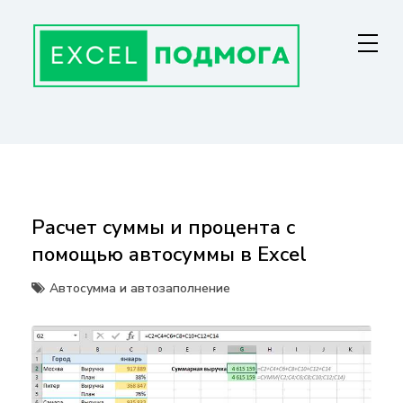
Перейти
к
содержанию
ГЛАВНАЯ СТРАНИЦА
От основ Excel до мастерства: формулы, графики, макросы. Обучение
и советы для эффективной работы с данными. Ваш путь к
экспертности!
Расчет суммы и процента с
помощью автосуммы в Excel
Автосумма и автозаполнение