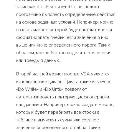
такие как «If», «Else» и «End If», позволяют
программно выполнять определенные действия
на основе заданных условий. Например, можно
создать макрос, который будет автоматически
форматировать ячейки, если значение в них
выше или ниже определенного порога. Таким
образом, можно быстро выделить отклонения
или тренды в данных.
Второй важной возможностью VBA является
использование циклов. Циклы, такие как «For»,
«Do While» и «Do Until», позволяют
автоматизировать повторяющиеся операции
над данными. Например, можно создать макрос,
который будет перебирать все строки в
таблице и вычислять сумму или среднее
значение определенного столбца. Таким