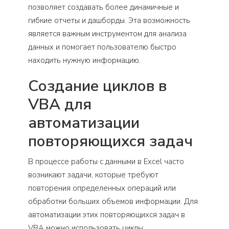
позволяет создавать более динамичные и
гибкие отчеты и дашборды. Эта возможность
является важным инструментом для анализа
данных и помогает пользователю быстро
находить нужную информацию.
Создание циклов в
VBA для
автоматизации
повторяющихся задач
В процессе работы с данными в Excel часто
возникают задачи, которые требуют
повторения определенных операций или
обработки больших объемов информации. Для
автоматизации этих повторяющихся задач в
VBA можно использовать циклы.