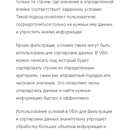
только те строки, где значение в определенной
ячейке соответствует заданному условию.
Такой подход позволяет пользователю
сосредоточиться только на нужных ему данных
и упростить анализ информации.
Кроме фильтрации, условия также могут быть
использованы для сортировки данных. В VBA
можно написать код, который будет
сортировать строки по определенным
критериям, таким как алфавитный порядок или
числовое значение. Это позволяет легко
упорядочить данные и найти нужную
информацию быстро и эффективно.
Использование условий в VBA для фильтрации
и сортировки данных значительно упрощает
обработку больших объемов информации и