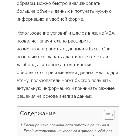
образом, можно быстро анализировать
большие объемы данных и получать нужную
информацию в удобной форме.
Использование условий и циклов в языке VBA
позволяет значительно расширить
возможности работы с данными в Excel. Они
позволяют создавать адаптивные отчеты и
дашборды, которые автоматически
обновляются при изменении данных. Благодаря
этому, пользователи могут быстро получать
актуальную информацию и принимать важные
решения на основе анализа данных.
Содержание
Расширенные возможности работы с данными в
Excel: использование условий и циклов в VBA для